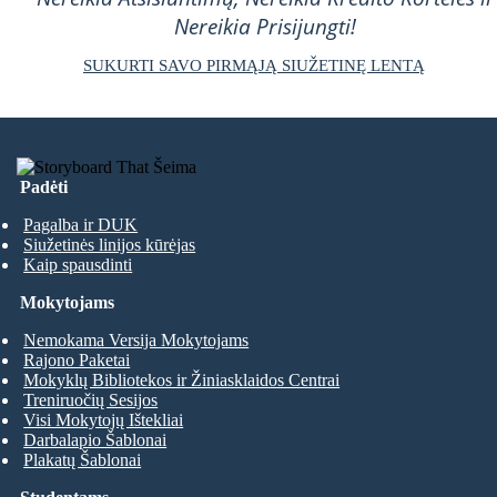
Nereikia Prisijungti!
SUKURTI SAVO PIRMĄJĄ SIUŽETINĘ LENTĄ
Padėti
Pagalba ir DUK
Siužetinės linijos kūrėjas
Kaip spausdinti
Mokytojams
Nemokama Versija Mokytojams
Rajono Paketai
Mokyklų Bibliotekos ir Žiniasklaidos Centrai
Treniruočių Sesijos
Visi Mokytojų Ištekliai
Darbalapio Šablonai
Plakatų Šablonai