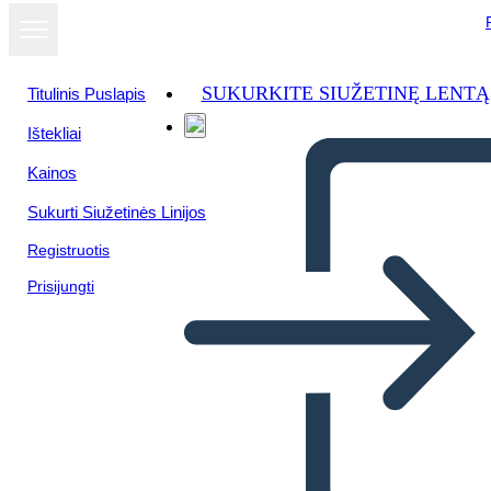
SUKURKITE SIUŽETINĘ LENTĄ
Titulinis Puslapis
Ištekliai
Žiūrėti kaip
Kainos
skaidrių
demonstraciją
Sukurti Siužetinės Linijos
Registruotis
Prisijungti
Postavitev Grafične Novele 8