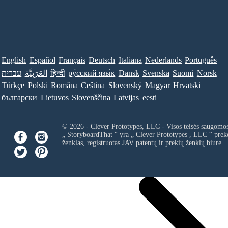
English
Español
Français
Deutsch
Italiana
Nederlands
Português
עברית
العَرَبِيَّة
हिन्दी
ру́сский язы́к
Dansk
Svenska
Suomi
Norsk
Türkçe
Polski
Româna
Ceština
Slovenský
Magyar
Hrvatski
български
Lietuvos
Slovenščina
Latvijas
eesti
© 2026 - Clever Prototypes, LLC - Visos teisės saugomo
„ StoryboardThat “ yra „
Clever Prototypes , LLC
“ prek
ženklas, registruotas JAV patentų ir prekių ženklų biure.