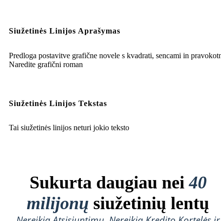
Siužetinės Linijos Aprašymas
Predloga postavitve grafične novele s kvadrati, sencami in pravokotn
Naredite grafični roman
Siužetinės Linijos Tekstas
Tai siužetinės linijos neturi jokio teksto
Sukurta daugiau nei
40
milijonų
siužetinių lentų
Nereikia Atsisiuntimų, Nereikia Kredito Kortelės ir