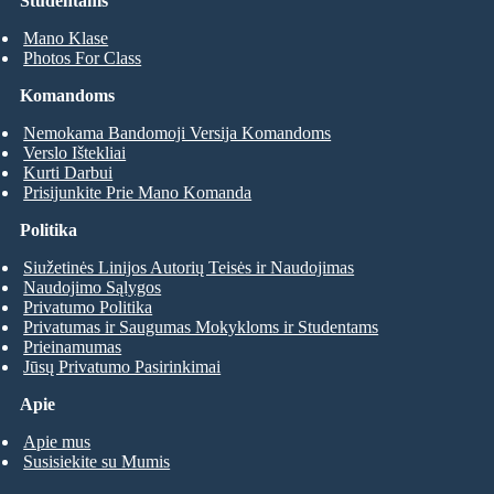
Studentams
Mano Klase
Photos For Class
Komandoms
Nemokama Bandomoji Versija Komandoms
Verslo Ištekliai
Kurti Darbui
Prisijunkite Prie Mano Komanda
Politika
Siužetinės Linijos Autorių Teisės ir Naudojimas
Naudojimo Sąlygos
Privatumo Politika
Privatumas ir Saugumas Mokykloms ir Studentams
Prieinamumas
Jūsų Privatumo Pasirinkimai
Apie
Apie mus
Susisiekite su Mumis