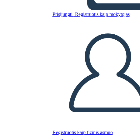
Prisijungti
Registruotis kaip mokytojas
Nukopijuokite šią siužetinę lentą
SUKURTI SIUŽETINĘ LENTĄ
PALEISTI SKAIDRIŲ DEMONSTRACIJĄ
SKAITYK MAN
Registruotis kaip fizinis asmuo