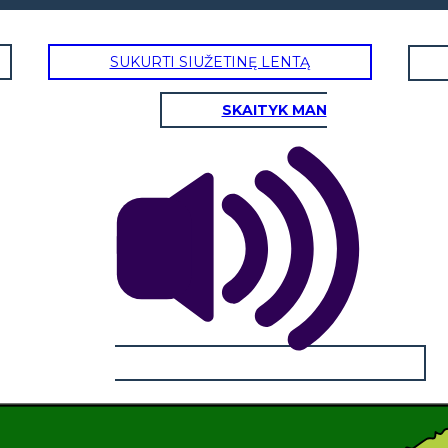
SUKURTI SIUŽETINĘ LENTĄ
SKAITYK MAN