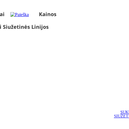
ai
Kainos
i Siužetinės Linijos
SUK
SIUŽET