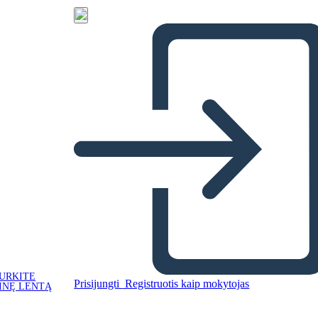
URKITE
Prisijungti
Registruotis kaip mokytojas
INĘ LENTĄ