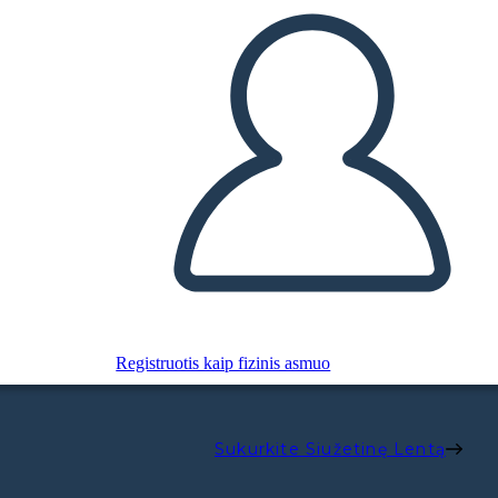
Registruotis kaip fizinis asmuo
Sukurkite Siužetinę Lentą