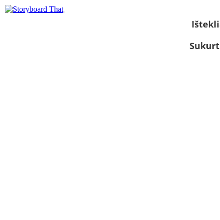
Ištekli
Sukurt
Žiūrėti kaip
skaidrių
demonstraciją