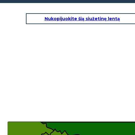
Nukopijuokite šią siužetinę lentą