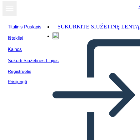
SUKURKITE SIUŽETINĘ LENTĄ
Titulinis Puslapis
Ištekliai
Žiūrėti kaip
Kainos
skaidrių
demonstraciją
Sukurti Siužetinės Linijos
Registruotis
Prisijungti
Historia sobre la literatura