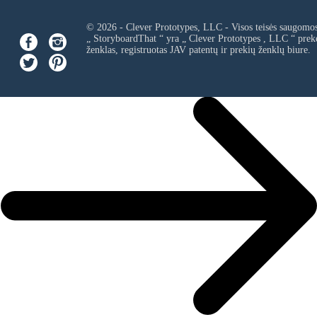
© 2026 - Clever Prototypes, LLC - Visos teisės saugomo
„ StoryboardThat “ yra „
Clever Prototypes , LLC
“ prek
ženklas, registruotas JAV patentų ir prekių ženklų biure.