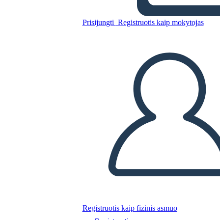
modernista
Prisijungti
Registruotis kaip mokytojas
Nukopijuokite šią siužetinę lentą
SUKURTI SIUŽETINĘ LENTĄ
PALEISTI SKAIDRIŲ DEMONSTRACIJĄ
SKAITYK MAN
Registruotis kaip fizinis asmuo