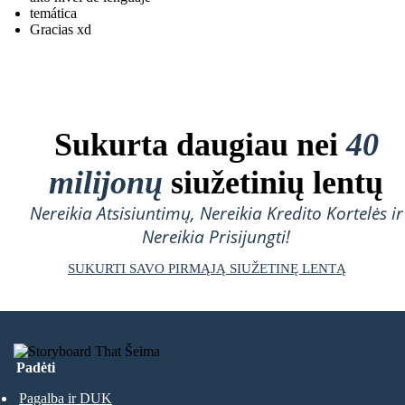
temática
Gracias xd
Sukurta daugiau nei
40
milijonų
siužetinių lentų
Nereikia Atsisiuntimų, Nereikia Kredito Kortelės ir
Nereikia Prisijungti!
SUKURTI SAVO PIRMĄJĄ SIUŽETINĘ LENTĄ
Padėti
Pagalba ir DUK