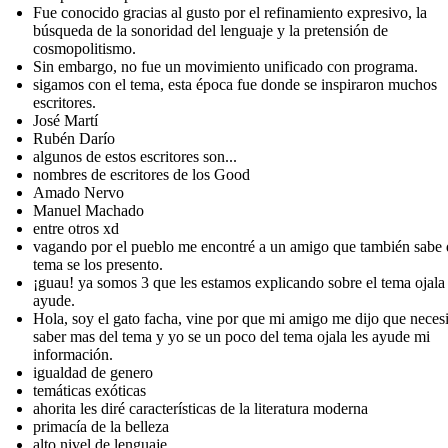
Fue conocido gracias al gusto por el refinamiento expresivo, la
búsqueda de la sonoridad del lenguaje y la pretensión de
cosmopolitismo.
Sin embargo, no fue un movimiento unificado con programa.
sigamos con el tema, esta época fue donde se inspiraron muchos
escritores.
José Martí
Rubén Darío
algunos de estos escritores son...
nombres de escritores de los Good
Amado Nervo
Manuel Machado
entre otros xd
vagando por el pueblo me encontré a un amigo que también sabe 
tema se los presento.
¡guau! ya somos 3 que les estamos explicando sobre el tema ojala 
ayude.
Hola, soy el gato facha, vine por que mi amigo me dijo que neces
saber mas del tema y yo se un poco del tema ojala les ayude mi
información.
igualdad de genero
temáticas exóticas
ahorita les diré características de la literatura moderna
primacía de la belleza
alto nivel de lenguaje