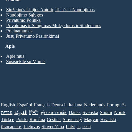
Siužetinės Linijos Autorių Teisės ir Naudojimas
Naudojimo Sąlygos
Privatumo Politika
Privatumas ir Saugumas Mokykloms ir Studentams
Prieinamumas
Jūsų Privatumo Pasirinkimai
Apie
Apie mus
Susisiekite su Mumis
English
Español
Français
Deutsch
Italiana
Nederlands
Português
עברית
العَرَبِيَّة
हिन्दी
ру́сский язы́к
Dansk
Svenska
Suomi
Norsk
Türkçe
Polski
Româna
Ceština
Slovenský
Magyar
Hrvatski
български
Lietuvos
Slovenščina
Latvijas
eesti