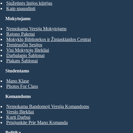
Siužetinės linijos kūrėjas
Kaip spausdinti
Mokytojams
Nemokama Versija Mokytojams
Rajono Paketai
Mokyklų Bibliotekos ir Žiniasklaidos Centrai
Treniruočių Sesijos
Visi Mokytojų Ištekliai
Darbalapio Šablonai
Plakatų Šablonai
Studentams
Mano Klase
Photos For Class
Komandoms
Nemokama Bandomoji Versija Komandoms
Verslo Ištekliai
Kurti Darbui
Prisijunkite Prie Mano Komanda
Politika