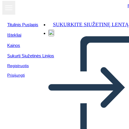
SUKURKITE SIUŽETINĘ LENTĄ
Titulinis Puslapis
Ištekliai
Kainos
Sukurti Siužetinės Linijos
Registruotis
Prisijungti
Panda Themed Graphing
Paper Poster Black and
White