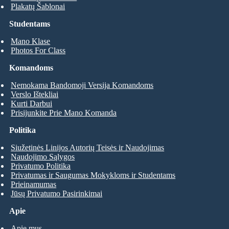
Plakatų Šablonai
Studentams
Mano Klase
Photos For Class
Komandoms
Nemokama Bandomoji Versija Komandoms
Verslo Ištekliai
Kurti Darbui
Prisijunkite Prie Mano Komanda
Politika
Siužetinės Linijos Autorių Teisės ir Naudojimas
Naudojimo Sąlygos
Privatumo Politika
Privatumas ir Saugumas Mokykloms ir Studentams
Prieinamumas
Jūsų Privatumo Pasirinkimai
Apie
Apie mus