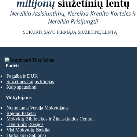
milijonų
siužetinių lentų
Nereikia Atsisiuntimų, Nereikia Kredito Kortelės ir
Nereikia Prisijungti!
SUKURTI SAVO PIRMĄJĄ SIUŽETINĘ LENTĄ
Padėti
Pagalba ir DUK
Siužetinės linijos kūrėjas
Kaip spausdinti
Mokytojams
Nemokama Versija Mokytojams
Rajono Paketai
Mokyklų Bibliotekos ir Žiniasklaidos Centrai
Treniruočių Sesijos
Visi Mokytojų Ištekliai
Darbalapio Šablonai