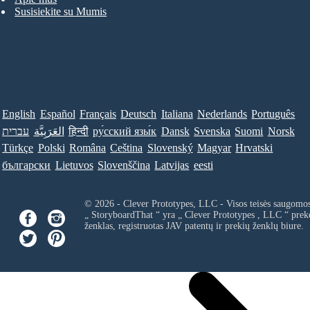
Susisiekite su Mumis
English
Español
Français
Deutsch
Italiana
Nederlands
Português
עברית
العَرَبِيَّة
हिन्दी
ру́сский язы́к
Dansk
Svenska
Suomi
Norsk
Türkçe
Polski
Româna
Ceština
Slovenský
Magyar
Hrvatski
български
Lietuvos
Slovenščina
Latvijas
eesti
© 2026 - Clever Prototypes, LLC - Visos teisės saugomo
„ StoryboardThat “ yra „
Clever Prototypes , LLC
“ prek
ženklas, registruotas JAV patentų ir prekių ženklų biure.