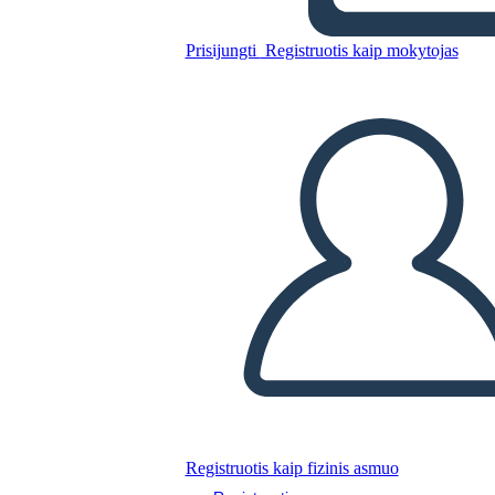
Prisijungti
Registruotis kaip mokytojas
Nukopijuokite šią siužetinę lentą
SUKURTI SIUŽETINĘ LENTĄ
PALEISTI SKAIDRIŲ DEMONSTRACIJĄ
SKAITYK MAN
Registruotis kaip fizinis asmuo