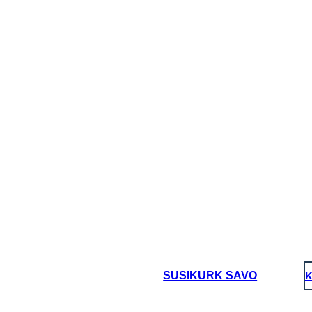
SUSIKURK SAVO
K