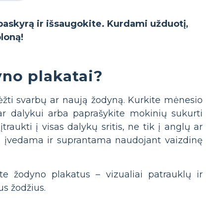
 paskyrą ir išsaugokite. Kurdami užduotį,
bloną!
no plakatai?
rėžti svarbų ar naują žodyną. Kurkite mėnesio
ar dalykui arba paprašykite mokinių sukurti
aukti į visas dalykų sritis, ne tik į anglų ar
ai įvedama ir suprantama naudojant vaizdinę
te žodyno plakatus – vizualiai patrauklų ir
us žodžius.