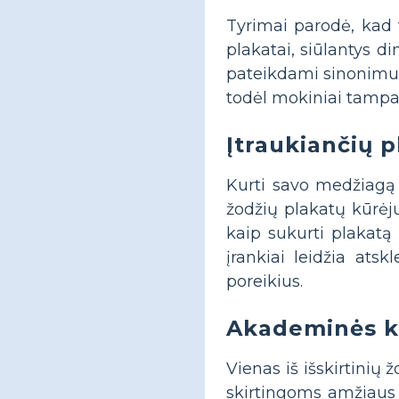
Tyrimai parodė, kad 
plakatai, siūlantys d
pateikdami sinonimus,
todėl mokiniai tampa
Įtraukiančių 
Kurti savo medžiagą g
žodžių plakatų kūrėj
kaip sukurti plakatą
įrankiai leidžia ats
poreikius.
Akademinės kal
Vienas iš išskirtinių 
skirtingoms amžiaus