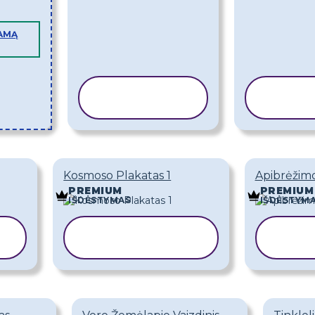
AMĄ
KOPIJUOTI
KOP
ŠABLONĄ
ŠA
Kosmoso Plakatas 1
Apibrėžimo
PREMIUM
PREMIUM
IŠDĖSTYMAS
IŠDĖSTYM
KOPIJUOTI
KO
ŠABLONĄ
Š