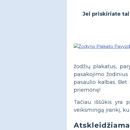
Jei priskiriate t
žodžių plakatus, par
pasakojimo žodinius p
pasaulio kalbas. Bet
priemonę!
Tačiau iššūkis yra p
veiksmingą įrankį, ku
Atskleidžiama