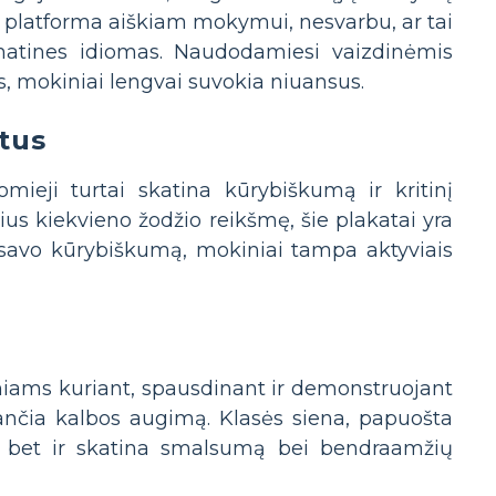
 platforma aiškiam mokymui, nesvarbu, ar tai
ematines idiomas. Naudodamiesi vaizdinėmis
s, mokiniai lengvai suvokia niuansus.
tus
mieji turtai skatina kūrybiškumą ir kritinį
s kiekvieno žodžio reikšmę, šie plakatai yra
 savo kūrybiškumą, mokiniai tampa aktyviais
niams kuriant, spausdinant ir demonstruojant
ančia kalbos augimą. Klasės siena, papuošta
as, bet ir skatina smalsumą bei bendraamžių