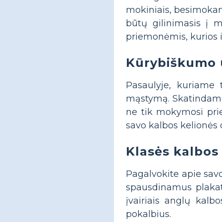
mokiniais, besimokan
būtų gilinimasis į 
priemonėmis, kurios i
Kūrybiškumo 
Pasaulyje, kuriame t
mąstymą. Skatindami 
ne tik mokymosi prie
savo kalbos kelionės d
Klasės kalbos
Pagalvokite apie sav
spausdinamus plakatu
įvairiais anglų kalb
pokalbius.