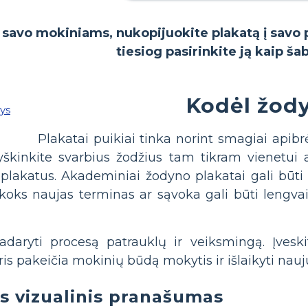
ai savo mokiniams, nukopijuokite plakatą į savo
tiesiog pasirinkite ją kaip ša
Kodėl žody
Plakatai puikiai tinka norint smagiai apib
yškinkite svarbius žodžius tam tikram vienetui 
lakatus. Akademiniai žodyno plakatai gali būti įtr
 koks naujas terminas ar sąvoka gali būti lengv
adaryti procesą patrauklų ir veiksmingą. Įveski
ris pakeičia mokinių būdą mokytis ir išlaikyti nauj
s vizualinis pranašumas