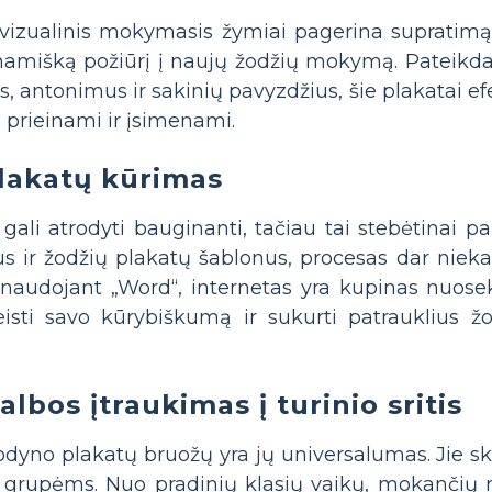
vizualinis mokymasis žymiai pagerina supratimą 
inamišką požiūrį į naujų žodžių mokymą. Pateikda
 antonimus ir sakinių pavyzdžius, šie plakatai ef
 prieinami ir įsimenami.
plakatų kūrimas
ali atrodyti bauginanti, tačiau tai stebėtinai pap
us ir žodžių plakatų šablonus, procesas dar nie
 naudojant „Word“, internetas yra kupinas nuosek
kleisti savo kūrybiškumą ir sukurti patrauklius ž
bos įtraukimas į turinio sritis
žodyno plakatų bruožų yra jų universalumas. Jie skl
 grupėms. Nuo pradinių klasių vaikų, mokančių 