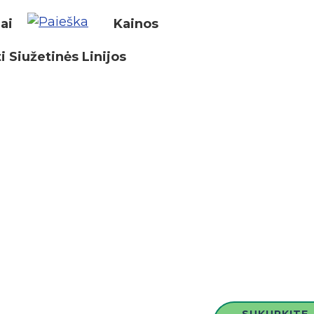
iai
Kainos
i Siužetinės Linijos