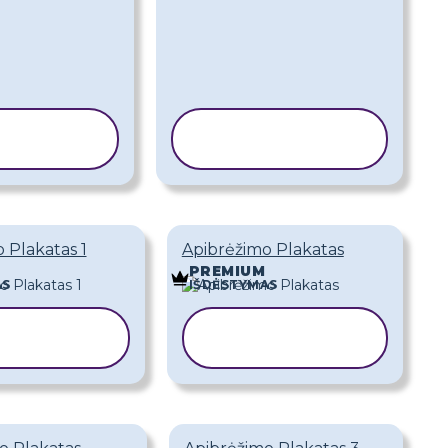
IJUOTI
KOPIJUOTI
BLONĄ
ŠABLONĄ
 Plakatas 1
Apibrėžimo Plakatas
PREMIUM
AS
IŠDĖSTYMAS
PIJUOTI
KOPIJUOTI
ABLONĄ
ŠABLONĄ