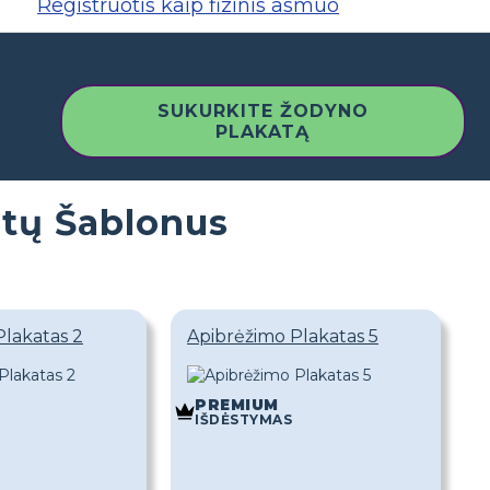
Registruotis kaip fizinis asmuo
SUKURKITE ŽODYNO
PLAKATĄ
atų Šablonus
Plakatas 2
Apibrėžimo Plakatas 5
PREMIUM
IŠDĖSTYMAS