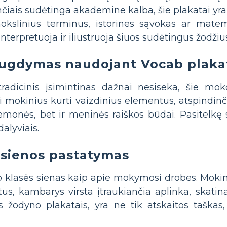
čiais sudėtinga akademine kalba, šie plakatai yra
mokslinius terminus, istorines sąvokas ar mat
nterpretuoja ir iliustruoja šiuos sudėtingus žodžiu
ugdymas naudojant Vocab plaka
radicinis įsimintinas dažnai nesiseka, šie moko
mokinius kurti vaizdinius elementus, atspindinčiu
monės, bet ir meninės raiškos būdai. Pasitelkę
alyviais.
 sienos pastatymas
o klasės sienas kaip apie mokymosi drobes. Moki
s, kambarys virsta įtraukiančia aplinka, skatin
os žodyno plakatais, yra ne tik atskaitos tašk