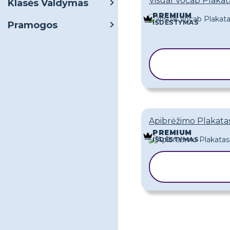
Visual Vocab Plakat
Klasės Valdymas
PREMIUM
IŠDĖSTYMAS
Pramogos
KOPIJUOT
ŠABLONĄ
Apibrėžimo Plakata
PREMIUM
IŠDĖSTYMAS
KOPIJUOT
ŠABLONĄ