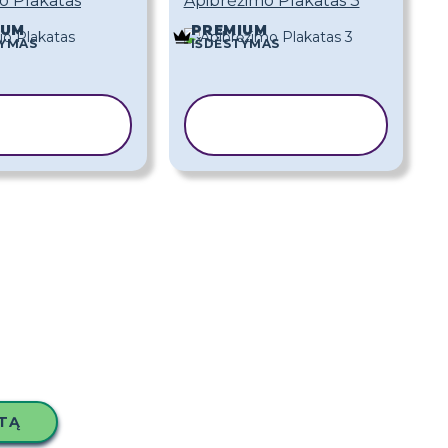
io Plakatas
Apibrėžimo Plakatas 3
IUM
PREMIUM
TYMAS
IŠDĖSTYMAS
OPIJUOTI
KOPIJUOTI
ŠABLONĄ
ŠABLONĄ
TĄ