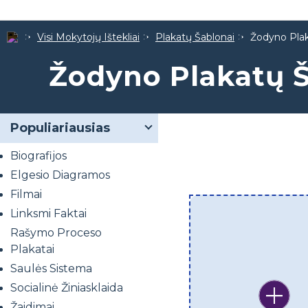
Visi Mokytojų Ištekliai
Plakatų Šablonai
Žodyno Plak
Žodyno Plakatų 
Populiariausias
Biografijos
Elgesio Diagramos
Filmai
Linksmi Faktai
Rašymo Proceso
Plakatai
Saulės Sistema
Socialinė Žiniasklaida
Žaidimai