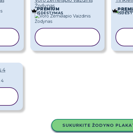
as
Voro Žemėlapio Vaizdinis
Tinklel
Žodynas
PREMIUM
PREM
IŠDĖSTYMAS
IŠDĖS
I
KOPIJUOTI
K
ŠABLONĄ
s 4
I
SUKURKITE ŽODYNO PLAKA