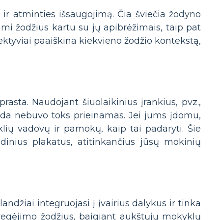
ir atminties išsaugojimą. Čia šviečia žodyno
mi žodžius kartu su jų apibrėžimais, taip pat
ektyviai paaiškina kiekvieno žodžio kontekstą,
rasta. Naudojant šiuolaikinius įrankius, pvz.,
kada nebuvo toks prieinamas. Jei jums įdomu,
lių vadovų ir pamokų, kaip tai padaryti. Šie
odinius plakatus, atitinkančius jūsų mokinių
andžiai integruojasi į įvairius dalykus ir tinka
regėjimo žodžius, baigiant aukštųjų mokyklų