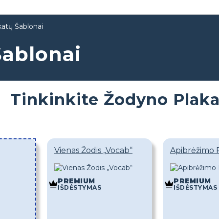
atų Šablonai
Šablonai
Tinkinkite Žodyno Plak
Vienas Žodis „Vocab“
Apibrėžimo 
PREMIUM
PREMIUM
IŠDĖSTYMAS
IŠDĖSTYMAS