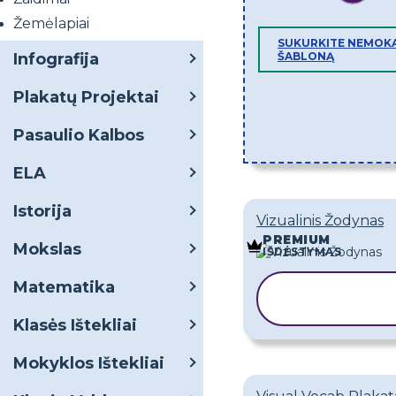
Žemėlapiai
SUKURKITE NEMOK
Infografija
ŠABLONĄ
Plakatų Projektai
Pasaulio Kalbos
ELA
Istorija
Vizualinis Žodynas
PREMIUM
Mokslas
IŠDĖSTYMAS
Matematika
KOPIJUOTI
ŠABLONĄ
Klasės Ištekliai
Mokyklos Ištekliai