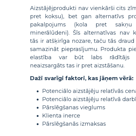
Aizstājējprodukti nav vienkārši cits zī
pret koksu), bet gan alternatīvs pr
pakalpojums (kola pret sakņ
minerālūdeni). Šīs alternatīvas nav k
tās ir atšķirīga nozare, taču tās draud
samazināt pieprasījumu. Produkta pi
elastība var būt labs rādītājs
neaizsargāts tas ir pret aizstāšanu.
Daži svarīgi faktori, kas jāņem vērā:
Potenciālo aizstājēju relatīvās cen
Potenciālo aizstājēju relatīvā darb
Pārslēgšanas vieglums
Klienta inerce
Pārslēgšanās izmaksas