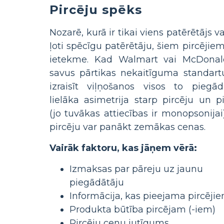
Pircēju spēks
Nozarē, kurā ir tikai viens patērētājs 
ļoti spēcīgu patērētāju, šiem pircējiem
ietekme. Kad Walmart vai McDonal
savus pārtikas nekaitīguma standartu
izraisīt viļņošanos visos to piegād
lielāka asimetrija starp pircēju un p
(jo tuvākas attiecības ir monopsonijai)
pircēju var panākt zemākas cenas.
Vairāk faktoru, kas jāņem vērā:
Izmaksas par pāreju uz jaunu
piegādātāju
Informācija, kas pieejama pircēji
Produkta būtība pircējam (-iem)
Pircēju cenu jutīgums