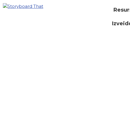
Resur
Izveid