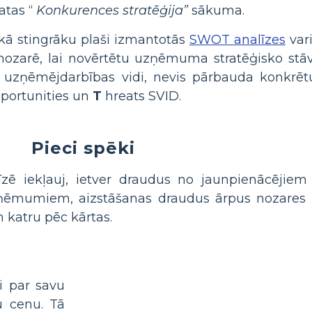
atas “
Konkurences stratēģija”
sākuma.
 kā stingrāku plaši izmantotās
SWOT analīzes
vari
ozarē, lai novērtētu uzņēmuma stratēģisko stāvo
ko uzņēmējdarbības vidi, nevis pārbauda konkr
portunities un
T
hreats SVID.
Pieci spēki
līzē iekļauj, ietver draudus no jaunpienācējiem
ņēmumiem, aizstāšanas draudus ārpus nozares 
 katru pēc kārtas.
 par savu
u cenu. Tā