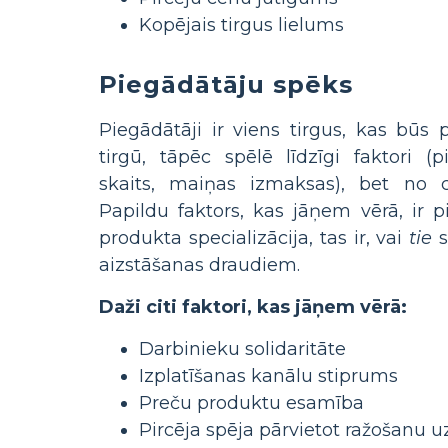
Kopējais tirgus lielums
Piegādātāju spēks
Piegādātāji ir viens tirgus, kas būs p
tirgū, tāpēc spēlē līdzīgi faktori (p
skaits, maiņas izmaksas), bet no c
Papildu faktors, kas jāņem vērā, ir p
produkta specializācija, tas ir, vai
tie
s
aizstāšanas draudiem.
Daži citi faktori, kas jāņem vērā:
Darbinieku solidaritāte
Izplatīšanas kanālu stiprums
Preču produktu esamība
Pircēja spēja pārvietot ražošanu u