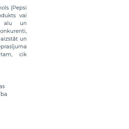
mols (Pepsi
odukts vai
u alu un
onkurenti,
 aizstāt un
eprasījuma
 tam, cik
as
ība