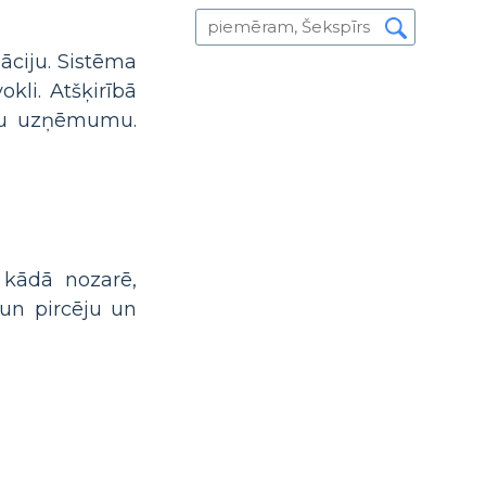
āciju. Sistēma
kli. Atšķirībā
ētu uzņēmumu.
 kādā nozarē,
un pircēju un