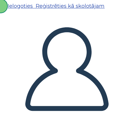
Ielogoties
Reģistrēties kā skolotājam
D