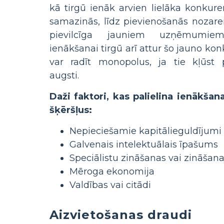
kā tirgū ienāk arvien lielāka konkure
samazinās, līdz pievienošanās nozarei
pievilcīga jauniem uzņēmumiem.
ienākšanai tirgū arī attur šo jauno ko
var radīt monopolus, ja tie kļūst 
augsti.
Daži faktori, kas palielina ienākšan
šķēršļus:
Nepieciešamie kapitālieguldījumi
Galvenais intelektuālais īpašums
Speciālistu zināšanas vai zināšan
Mēroga ekonomija
Valdības vai citādi
Aizvietošanas draudi