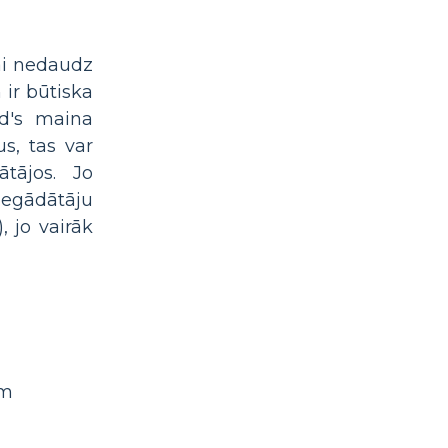
vai nedaudz
 ir būtiska
d's maina
s, tas var
ātājos. Jo
iegādātāju
, jo vairāk
em