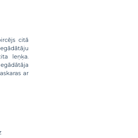
ircējs citā
iegādātāju
ita leņķa.
iegādātāja
askaras ar
z