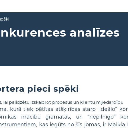
spēki
onkurences analīzes
rtera pieci spēki
ma, kurā tiek pētītas atšķirības starp “ideālo” ko
ikas mācību grāmatās, un “nepilnīgo” kon
nstrumentiem, kas iegūts no šīs jomas, ir Maikla 