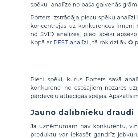
spēku” analīze no paša galvenās grām
Porters izstrādāja piecu spēku analīzi
koncentrējas uz konkurences līmeni n
no SVID analīzes, pieci spēki apse
Kopā ar
PEST analīzi
, tā rok dziļāk
O
p
Pieci spēki, kurus Porters savā ana
konkurenci no esošajiem nozares uz
pārdevēju attiecīgās spējas. Apskatīsim
Jauno dalībnieku draudi
Ja uzņēmumam nav konkurentu, viņi
produktu var iekasēt gandrīz jebkur