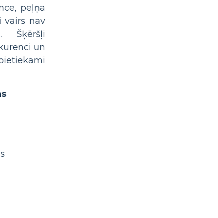
nce, peļņa
 vairs nav
 Šķēršļi
nkurenci un
pietiekami
as
as