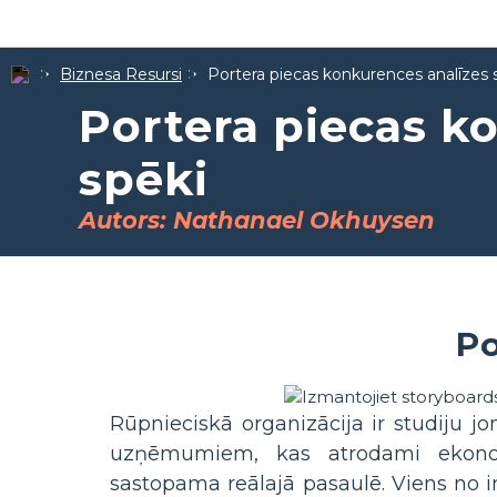
Biznesa Resursi
Portera piecas konkurences analīzes 
Portera piecas k
spēki
Autors: Nathanael Okhuysen
Po
Rūpnieciskā organizācija ir studiju jo
uzņēmumiem, kas atrodami ekonom
sastopama reālajā pasaulē. Viens no i