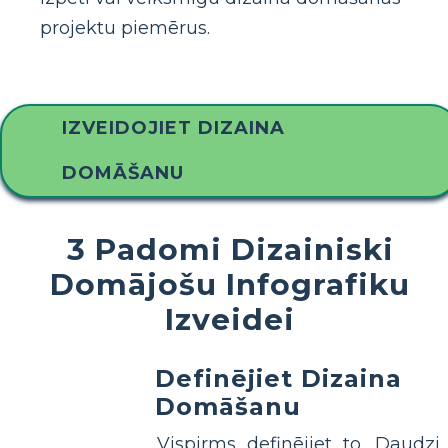
projektu piemērus.
IZVEIDOJIET DIZAINA
DOMĀŠANU
3 Padomi Dizainiski
Domājošu Infografiku
Izveidei
Definējiet Dizaina
Domāšanu
Vispirms definējiet to. Daudzi