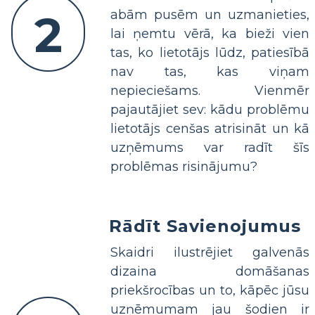
2
abām pusēm un uzmanieties,
lai ņemtu vērā, ka bieži vien
tas, ko lietotājs lūdz, patiesībā
nav tas, kas viņam
nepieciešams. Vienmēr
pajautājiet sev: kādu problēmu
lietotājs cenšas atrisināt un kā
uzņēmums var radīt šīs
problēmas risinājumu?
Rādīt Savienojumus
Skaidri ilustrējiet galvenās
dizaina domāšanas
priekšrocības un to, kāpēc jūsu
uzņēmumam jau šodien ir