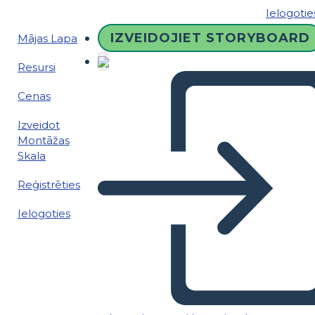
Ielogotie
IZVEIDOJIET STORYBOARD
Mājas Lapa
Resursi
Cenas
Izveidot
Montāžas
Skala
Reģistrēties
Ielogoties