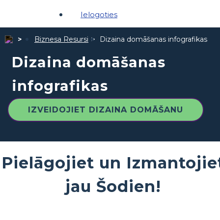
Ielogoties
Biznesa Resursi
Dizaina domāšanas infografikas
Dizaina domāšanas
infografikas
IZVEIDOJIET DIZAINA DOMĀŠANU
Pielāgojiet un Izmantojie
jau Šodien!