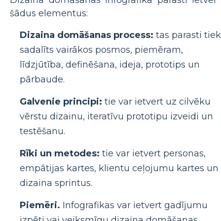
Dizaina domāšanas infografika parasti ietver
šādus elementus:
Dizaina domāšanas process:
tas parasti tiek
sadalīts vairākos posmos, piemēram,
līdzjūtība, definēšana, ideja, prototips un
pārbaude.
Galvenie principi:
tie var ietvert uz cilvēku
vērstu dizainu, iteratīvu prototipu izveidi un
testēšanu.
Rīki un metodes:
tie var ietvert personas,
empātijas kartes, klientu ceļojumu kartes un
dizaina sprintus.
Piemēri.
Infografikas var ietvert gadījumu
izpēti vai veiksmīgu dizaina domāšanas