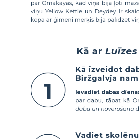
par Omakayas, kad viņa bija ļoti maza
viņu Yellow Kettle un Deydey. Ir ska
kopā ar ģimeni mērķis bija palīdzēt vi
Kā ar
Luīzes
Kā izveidot da
Biržgalvja nam
1
Ievadiet dabas dien
par dabu, tāpat kā O
dabu un novērošanu
d
Vadiet skolēnu