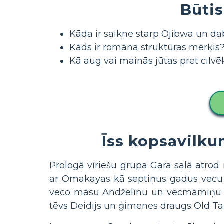
Būtis
Kāda ir saikne starp Ojibwa un d
Kāds ir romāna struktūras mērķis
Kā aug vai mainās jūtas pret cilv
Īss kopsavilk
Prologā vīriešu grupa Gara salā atrod 
ar Omakayas kā septiņus gadus vecu m
veco māsu Andželīnu un vecmāmiņu Noko
tēvs Deidijs un ģimenes draugs Old Ta