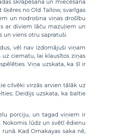
u ādas skrāpēšana un miecēšana
šķēres no Old Tallow, svarīgas
iem un nodrošina viņas drošību
s ar diviem lāču mazuļiem un
 un viens otru sapratuši.
rdus, vēl nav izdomājuši viņam
z ciematu, lai klausītos ziņas
ēlēties. Viņa uzskata, ka šī ir
e cilvēki virzās arvien tālāk uz
ties; Deidijs uzskata, ka baltie
elu porciju, un tagad viņiem ir
u. Nokomis lūdz un svētī ēdienu
ņu runā. Kad Omakayas saka nē,