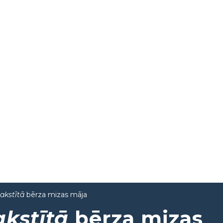
rakstītā
bērza mizas māja
akstītā
bērza mizas