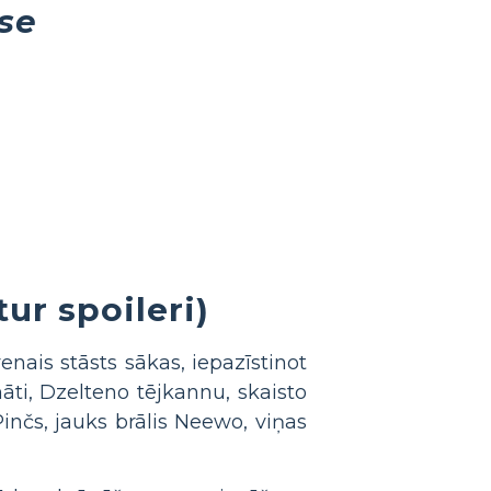
se
tur spoileri)
nais stāsts sākas, iepazīstinot
ti, Dzelteno tējkannu, skaisto
nčs, jauks brālis Neewo, viņas