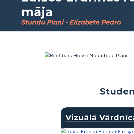
māja
Stundu Plāni - Elizabete Pedro
Studen
Vizuālā Vārdnīc