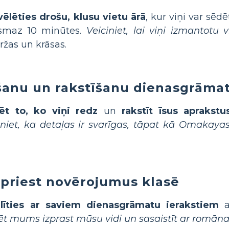
ēlēties drošu, klusu vietu ārā
, kur viņi var sēd
vismaz 10 minūtes.
Veiciniet, lai viņi izmantot
žas un krāsas.
šanu un rakstīšanu dienasgrāma
ēt to, ko viņi redz
un
rakstīt īsus aprakst
niet, ka detaļas ir svarīgas, tāpat kā Omakaya
spriest novērojumus klasē
alīties ar saviem dienasgrāmatu ierakstiem
a
ēt mums izprast mūsu vidi un sasaistīt ar romā