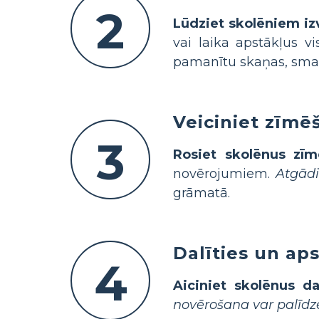
2
Lūdziet skolēniem izv
vai laika apstākļus 
pamanītu skaņas, smar
Veiciniet zīmē
3
Rosiet skolēnus zīm
novērojumiem.
Atgādi
grāmatā.
Dalīties un ap
4
Aiciniet skolēnus d
novērošana var palīdz