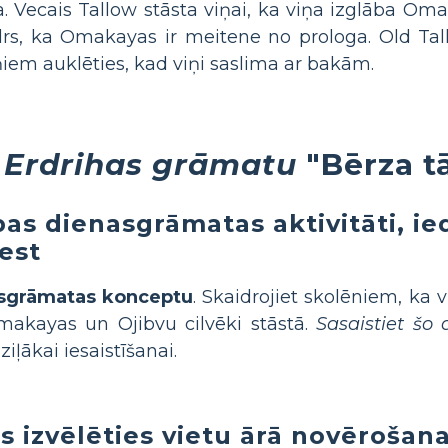
. Vecais Tallow stāsta viņai, ka viņa izglāba Om
idrs, ka Omakayas ir meitene no prologa. Old T
ņiem auklēties, kad viņi saslima ar bakām.
 Erdrihas grāmatu
"Bērza t
bas dienasgrāmatas aktivitāti, i
est
asgrāmatas konceptu
. Skaidrojiet skolēniem, ka v
makayas un Ojibvu cilvēki stāstā.
Sasaistiet šo
ziļākai iesaistīšanai.
s izvēlēties vietu ārā novērošana