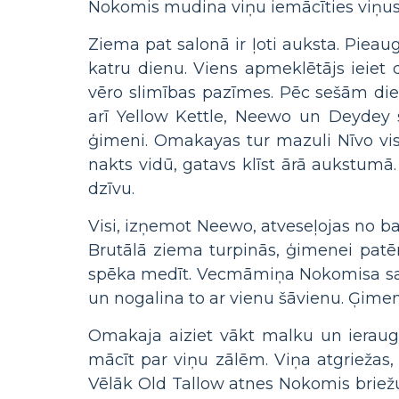
Nokomis mudina viņu iemācīties viņus 
Ziema pat salonā ir ļoti auksta. Piea
katru dienu. Viens apmeklētājs ieiet
vēro slimības pazīmes. Pēc sešām die
arī Yellow Kettle, Neewo un Deydey 
ģimeni. Omakayas tur mazuli Nīvo visu
nakts vidū, gatavs klīst ārā aukstumā
dzīvu.
Visi, izņemot Neewo, atveseļojas no ba
Brutālā ziema turpinās, ģimenei patērē
spēka medīt. Vecmāmiņa Nokomisa sapņo
un nogalina to ar vienu šāvienu. Ģimen
Omakaja aiziet vākt malku un ieraug
mācīt par viņu zālēm. Viņa atgriežas,
Vēlāk Old Tallow atnes Nokomis briežu