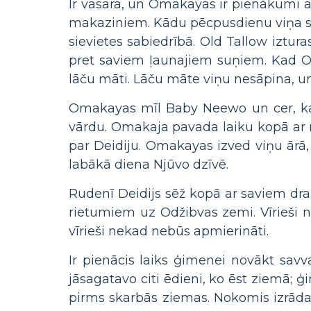
Ir vasara, un Omakayas ir pienākumi 
makaziniem. Kādu pēcpusdienu viņa spē
sievietes sabiedrībā. Old Tallow izt
pret saviem ļaunajiem suņiem. Kad 
lāču māti. Lāču māte viņu nesāpina, un
Omakayas mīl Baby Neewo un cer, ka v
vārdu. Omakaja pavada laiku kopā ar 
par Deidiju. Omakayas izved viņu ārā, 
labākā diena Njūvo dzīvē.
Rudenī Deidijs sēž kopā ar saviem draug
rietumiem uz Odžibvas zemi. Vīrieši na
vīrieši nekad nebūs apmierināti.
Ir pienācis laiks ģimenei novākt savv
jāsagatavo citi ēdieni, ko ēst ziemā; 
pirms skarbās ziemas. Nokomis izrāda