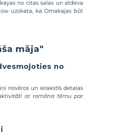
akayas no citas salas un atdeva
allow uzskata, ka Omakajas būt
āša māja"
edvesmojoties no
iņi novēros un ierakstīs detaļas
 aktivitāti ar romāna tēmu par
i