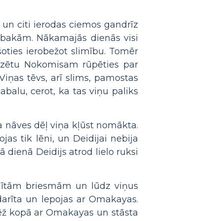
 un citi ierodas ciemos gandrīz
o bakām. Nākamajās dienās visi
oties ierobežot slimību. Tomēr
īdzētu Nokomisam rūpēties par
Viņas tēvs, arī slims, pamostas
balu, cerot, ka tas viņu paliks
a nāves dēļ viņa kļūst nomākta.
as tik lēni, un Deidijai nebija
dienā Deidijs atrod lielo ruksi
adītām briesmām un lūdz viņus
ndarīta un lepojas ar Omakayas.
 sēž kopā ar Omakayas un stāsta