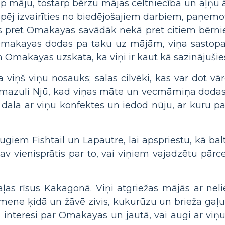
ap māju, tostarp bērzu mājas celtniecība un aļņ
j izvairīties no biedējošajiem darbiem, paņemot 
uras pret Omakayas savādāk nekā pret citiem bērn
Omakayas dodas pa taku uz mājām, viņa sastopa
 Omakayas uzskata, ka viņi ir kaut kā sazinājušies
iņš viņu nosauks; salas cilvēki, kas var dot vā
mazuli Njū, kad viņas māte un vecmāmiņa dodas u
dala ar viņu konfektes un iedod nūju, ar kuru pasp
iem Fishtail un Lapautre, lai apspriestu, kā balti
v vienisprātis par to, vai viņiem vajadzētu pārcel
aļas rīsus Kakagonā. Viņi atgriežas mājās ar neli
ģimene ķidā un žāvē zivis, kukurūzu un brieža gaļ
 interesi par Omakayas un jautā, vai augi ar vi