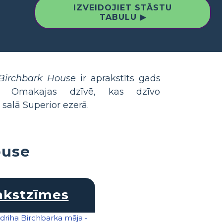
IZVEIDOJIET STĀSTU
TABULU ▶
 Birchbark House
ir aprakstīts gads
s Omakajas dzīvē, kas dzīvo
salā Superior ezerā.
ouse
akstzīmes