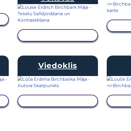
S
SKATĪT DARBĪBU
Viedoklis
SKATĪT DARBĪBU
S