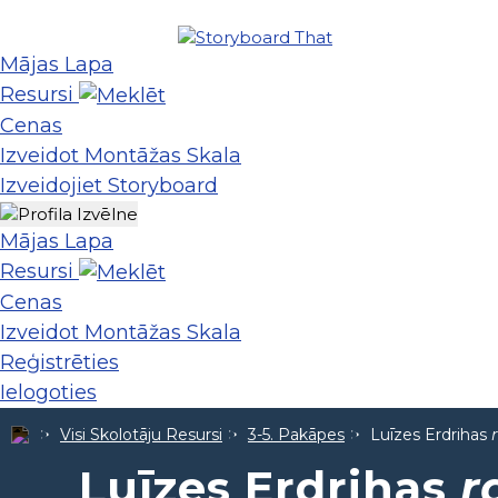
Mājas Lapa
Resursi
Cenas
Izveidot Montāžas Skala
Izveidojiet Storyboard
Mājas Lapa
Resursi
Cenas
Izveidot Montāžas Skala
Reģistrēties
Ielogoties
Visi Skolotāju Resursi
3-5. Pakāpes
Luīzes Erdrihas
Luīzes Erdrihas
r