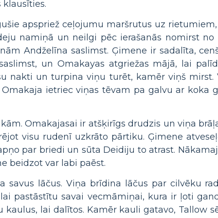
klausīties.
ugušie apspriež ceļojumu maršrutus uz rietumiem,
 deju namiņā un neilgi pēc ierašanās nomirst n
nām Andželīna saslimst. Ģimene ir sadalīta, cenš
saslimst, un Omakayas atgriežas mājā, lai pal
 nakti un turpina viņu turēt, kamēr viņš mirst. 
. Omakaja ietriec viņas tēvam pa galvu ar koka ga
kām. Omakajasai ir atšķirīgs drudzis un viņa brāļ
jot visu rudenī uzkrāto pārtiku. Ģimene atveseļoj
 par briedi un sūta Deidiju to atrast. Nākamajā 
e beidzot var labi paēst.
a savus lāčus. Viņa brīdina lāčus par cilvēku r
 lai pastāstītu savai vecmāmiņai, kura ir ļoti ga
 kaulus, lai dalītos. Kamēr kauli gatavo, Tallow