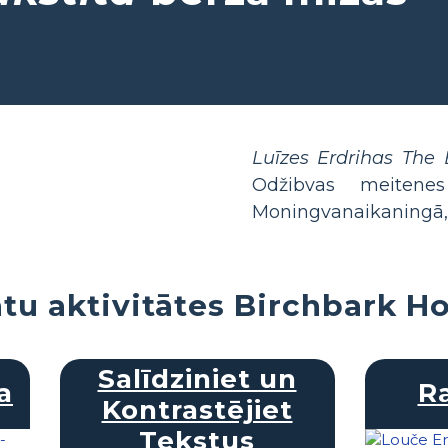
Luīzes Erdrihas The
Odžibvas meitene
Moningvanaikaningā, 
tu aktivitātes Birchbark H
Salīdziniet un
a
R
Kontrastējiet
Tekstus