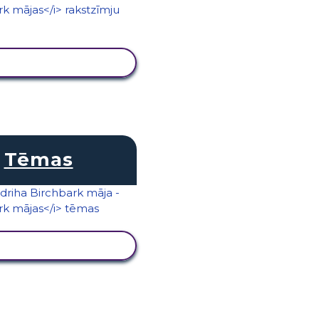
KATĪT DARBĪBU
Tēmas
KATĪT DARBĪBU