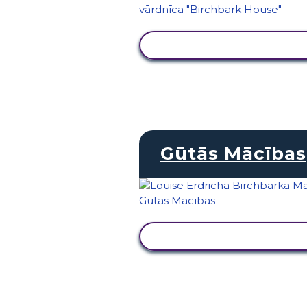
SKATĪT DARBĪBU
Gūtās Mācības
SKATĪT DARBĪBU