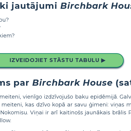
ki jautājumi
Birchbark Hou
abu?
?
ēkiem?
IZVEIDOJIET STĀSTU TABULU ▶
ums par
Birchbark House
(sa
meiteni, vienīgo izdzīvojušo baku epidēmijā. Galve
eiteni, kas dzīvo kopā ar savu ģimeni: viņas mā
misu. Viņai ir arī kaitinošs jaunākais brālis Pi
llow.