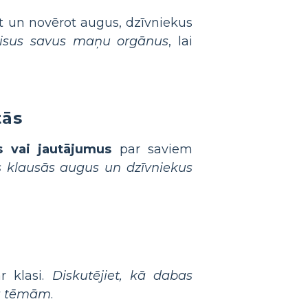
ēt un novērot augus, dzīvniekus
u visus savus maņu orgānus
, lai
tās
us vai jautājumus
par saviem
s klausās augus un dzīvniekus
r klasi.
Diskutējiet, kā dabas
na tēmām
.