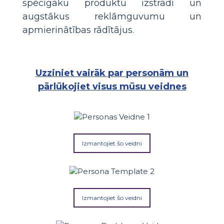
spēcīgāku produktu izstrādi un
augstākus reklāmguvumu un
apmierinātības rādītājus.
Uzziniet vairāk par personām un
pārlūkojiet visus mūsu veidnes
Izmantojiet šo veidni
Izmantojiet šo veidni