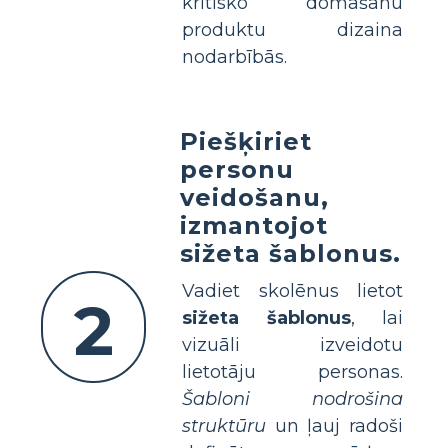
kritisko domāšanu
produktu dizaina
nodarbībās.
Piešķiriet
personu
veidošanu,
izmantojot
sižeta šablonus.
Vadiet skolēnus lietot
2
sižeta šablonus
, lai
vizuāli izveidotu
lietotāju personas.
Šabloni nodrošina
struktūru
un ļauj radoši