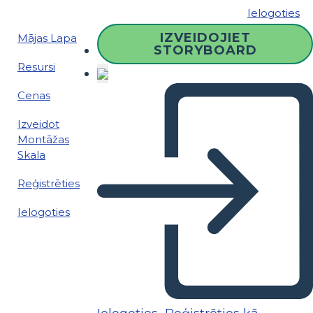
Ielogoties
IZVEIDOJIET
Mājas Lapa
STORYBOARD
Resursi
Cenas
Izveidot
Montāžas
Skala
Reģistrēties
Ielogoties