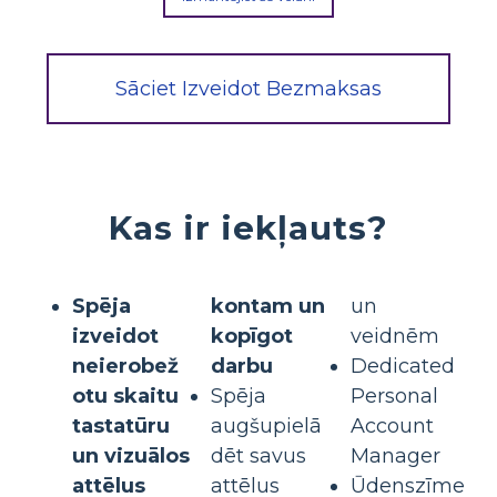
Sāciet Izveidot Bezmaksas
Kas ir iekļauts?
Spēja
kontam un
un
izveidot
kopīgot
veidnēm
neierobež
darbu
Dedicated
otu skaitu
Spēja
Personal
tastatūru
augšupielā
Account
un vizuālos
dēt savus
Manager
attēlus
attēlus
Ūdenszīme