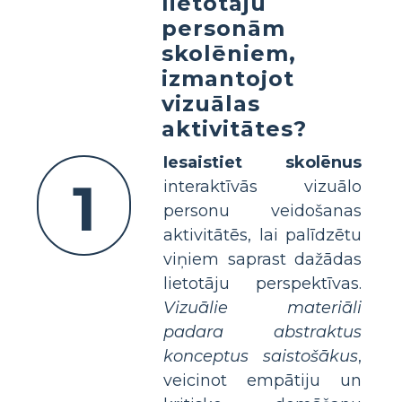
lietotāju
personām
skolēniem,
izmantojot
vizuālas
aktivitātes?
Iesaistiet skolēnus
1
interaktīvās vizuālo
personu veidošanas
aktivitātēs, lai palīdzētu
viņiem saprast dažādas
lietotāju perspektīvas.
Vizuālie materiāli
padara abstraktus
konceptus saistošākus
,
veicinot empātiju un