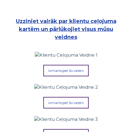
Uzziniet vairāk par klientu ceļojuma
kartēm un pārlūkojiet visus mūsu
veidnes
Izmantojiet šo veidni
Izmantojiet šo veidni