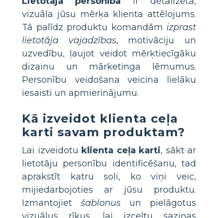
Lietotāja personība
ir detalizēta,
vizuāla jūsu mērķa klienta attēlojums.
Tā palīdz produktu komandām
izprast
lietotāja vajadzības
, motivāciju un
uzvedību, ļaujot veidot mērķtiecīgāku
dizainu un mārketinga lēmumus.
Personību veidošana veicina lielāku
iesaisti un apmierinājumu.
Kā izveidot klienta ceļa
karti savam produktam?
Lai izveidotu
klienta ceļa karti
, sākt ar
lietotāju personību identificēšanu, tad
aprakstīt katru soli, ko viņi veic,
mijiedarbojoties ar jūsu produktu.
Izmantojiet
šablonus
un pielāgotus
vizuālus rīkus, lai izceltu saziņas