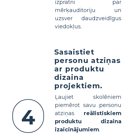
izpratni par
mērķauditoriju un
uzsver daudzveidīgus
viedokļus.
Sasaistiet
personu atziņas
ar produktu
dizaina
projektiem.
Ļaujiet skolēniem
piemērot savu personu
4
atziņas
reālistiskiem
produktu dizaina
izaicinājumiem
.