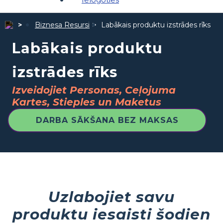
Biznesa Resursi
Labākais produktu izstrādes rīks
Labākais produktu
izstrādes rīks
Izveidojiet Personas, Ceļojuma
Kartes, Stieples un Maketus
DARBA SĀKŠANA BEZ MAKSAS
Uzlabojiet savu
produktu iesaisti šodien