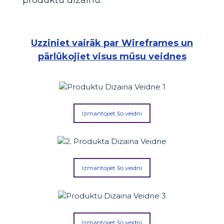
Uzziniet vairāk par Wireframes un
pārlūkojiet visus mūsu veidnes
Izmantojiet šo veidni
Izmantojiet šo veidni
Izmantojiet šo veidni