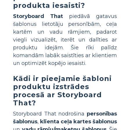
produkta iesaisti?
Storyboard That
piedāvā gatavus
šablonus lietotāju personībām, ceļa
kartēm un vadu rāmjiem, padarot
viegli vizualizēt, iterēt un dalīties ar
produktu idejām. Šie rīki palīdz
komandām labāk saistīties ar klientiem
un optimizēt kopējo iesaisti.
Kādi ir pieejamie šabloni
produktu izstrādes
procesā ar Storyboard
That?
Storyboard That nodrošina
personības
šablonus
,
klienta ceļa kartes šablonus
un
vadu rāmju/maketņu šablonus
. Šie