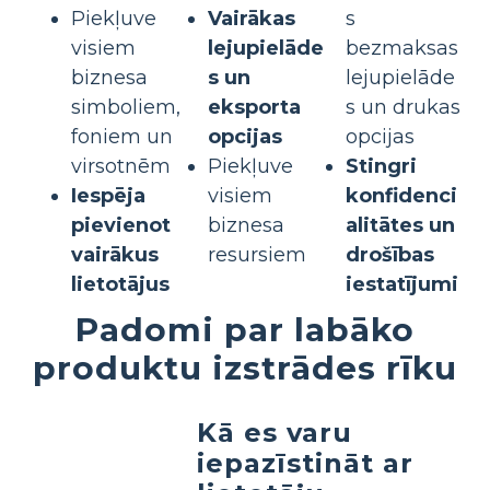
Piekļuve
Vairākas
s
visiem
lejupielāde
bezmaksas
biznesa
s un
lejupielāde
simboliem,
eksporta
s un drukas
foniem un
opcijas
opcijas
virsotnēm
Piekļuve
Stingri
Iespēja
visiem
konfidenci
pievienot
biznesa
alitātes un
vairākus
resursiem
drošības
lietotājus
iestatījumi
Padomi par labāko
produktu izstrādes rīku
Kā es varu
iepazīstināt ar