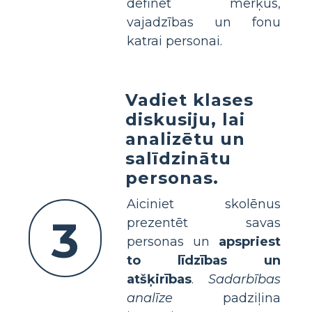
definēt mērķus,
vajadzības un fonu
katrai personai.
Vadiet klases
diskusiju, lai
analizētu un
salīdzinātu
personas.
Aiciniet skolēnus
3
prezentēt savas
personas un
apspriest
to līdzības un
atšķirības
.
Sadarbības
analīze
padziļina