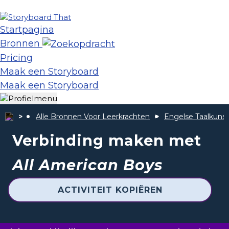
Startpagina
Bronnen
Pricing
Maak een Storyboard
Maak een Storyboard
Alle Bronnen Voor Leerkrachten
Engelse Taalkunst
Verbinding maken met
All American Boys
ACTIVITEIT KOPIËREN