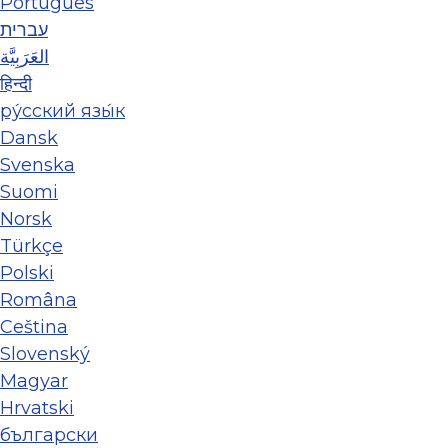
Português
עברית
العَرَبِيَّة
हिन्दी
ру́сский язы́к
Dansk
Svenska
Suomi
Norsk
Türkçe
Polski
Româna
Ceština
Slovenský
Magyar
Hrvatski
български