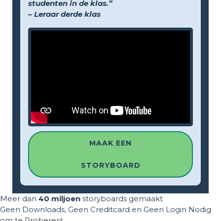
studenten in de klas.”
– Leraar derde klas
MAAK EEN
STORYBOARD
Meer dan
40 miljoen
storyboards gemaakt
Geen Downloads, Geen Creditcard en Geen Login Nodig
om te Proberen!