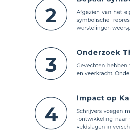
2
Afgezien van het ei
symbolische repres
worstelingen weersp
Onderzoek T
3
Gevechten hebben va
en veerkracht. Onde
Impact op Ka
4
Schrijvers voegen m
-ontwikkeling naar
veldslagen in versch