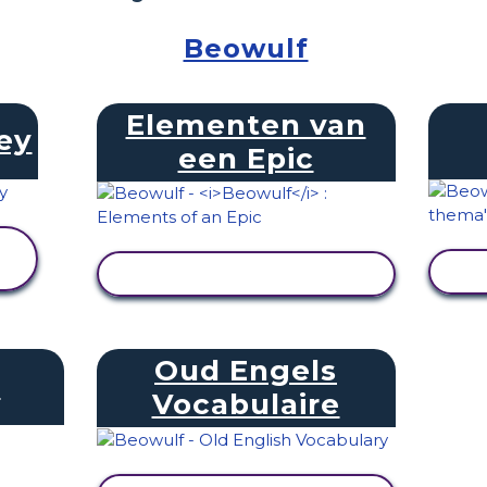
Beowulf
Elementen van
ey
een Epic
ACTIVITEIT BEKIJKEN
Oud Engels
s
Vocabulaire