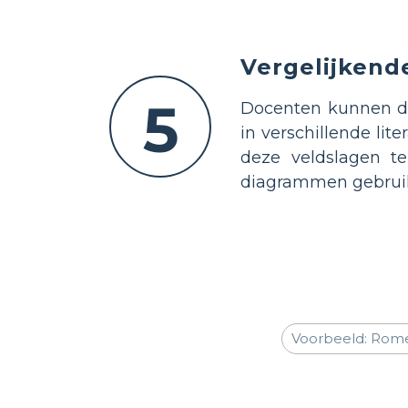
Vergelijkend
5
Docenten kunnen de 
in verschillende li
deze veldslagen t
diagrammen gebruik