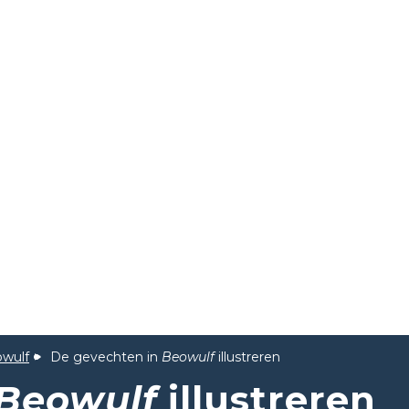
wulf
De gevechten in
Beowulf
illustreren
Beowulf
illustreren