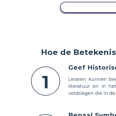
ACTIVITEIT BEKIJK
Hoe de Betekenis 
Geef Histori
1
Leraren kunnen beg
literatuur en in h
veldslagen die in d
Bepaal Symb