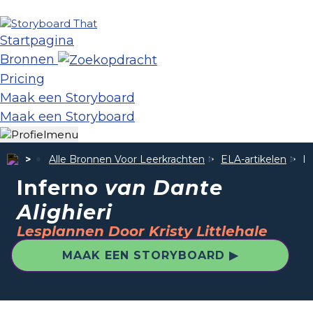
Startpagina
Bronnen
Pricing
Maak een Storyboard
Maak een Storyboard
Alle Bronnen Voor Leerkrachten
ELA-artikelen
I
Inferno
van Dante
Alighieri
Lesplannen Door Kristy Littlehale
MAAK EEN STORYBOARD ▶