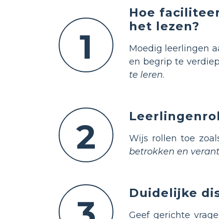
Hoe facilitee
het lezen?
1
Moedig leerlingen
en begrip te verdie
te leren
.
Leerlingenro
2
Wijs rollen toe zoa
betrokken en verant
Duidelijke di
3
Geef gerichte vrage