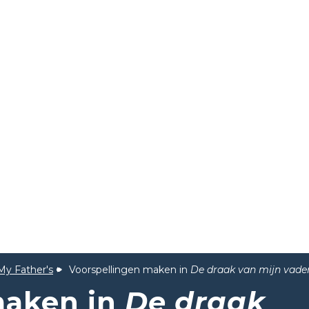
My Father's
Voorspellingen maken in
De draak van mijn vade
maken in
De draak