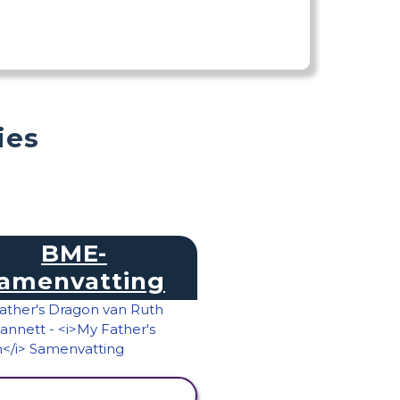
ies
BME-
amenvatting
ACTIVITEIT BEKIJKEN