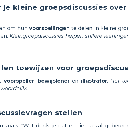
r je kleine groepsdiscussies over
 aan om hun
voorspellingen
te delen in kleine g
pen.
Kleingroepdiscussies helpen stillere leerlin
llen toewijzen voor groepsdiscus
ls
voorspeller
,
bewijslener
en
illustrator
.
Het to
woordelijk
.
scussievragen stellen
n zoals: “Wat denk je dat er hierna zal gebeur