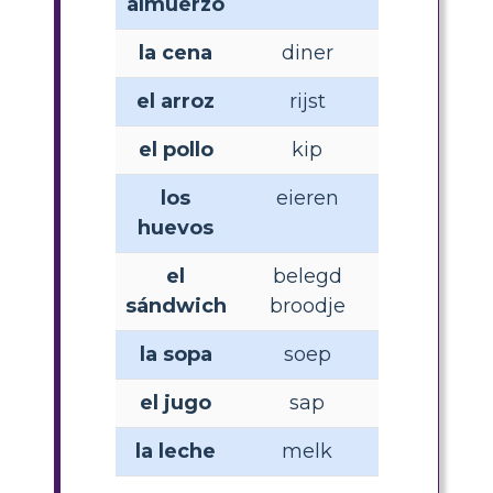
almuerzo
la cena
diner
el arroz
rijst
el pollo
kip
los
eieren
huevos
el
belegd
sándwich
broodje
la sopa
soep
el jugo
sap
la leche
melk