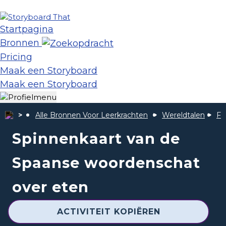
Startpagina
Bronnen
Pricing
Maak een Storyboard
Maak een Storyboard
Alle Bronnen Voor Leerkrachten
Wereldtalen
Fo
Spinnenkaart van de
Spaanse woordenschat
over eten
ACTIVITEIT KOPIËREN