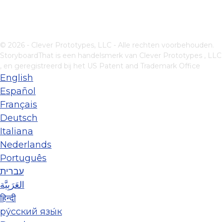
© 2026 - Clever Prototypes, LLC - Alle rechten voorbehouden.
StoryboardThat is een handelsmerk van
Clever Prototypes , LLC
, en geregistreerd bij het US Patent and Trademark Office
English
Español
Français
Deutsch
Italiana
Nederlands
Português
עברית
العَرَبِيَّة
हिन्दी
ру́сский язы́к