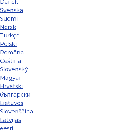
Dansk
Svenska
Suomi
Norsk
Türkçe
Polski
Româna
Ceština
Slovenský
Magyar
Hrvatski
български
Lietuvos
Slovenščina
Latvijas
eesti