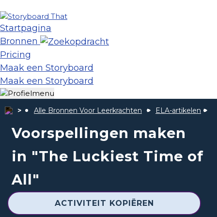
Startpagina
Bronnen
Pricing
Maak een Storyboard
Maak een Storyboard
Alle Bronnen Voor Leerkrachten
ELA-artikelen
D
Voorspellingen maken
in "The Luckiest Time of
All"
ACTIVITEIT KOPIËREN