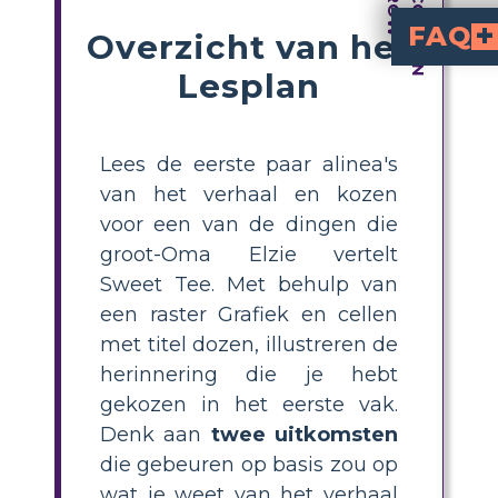
FAQ
Overzicht van het
Lesplan
What is a prediction chart
for 'The Luckiest Time of All' asks students t
How do you use a grid 
for making predictions, draw boxes with titles, illustrate a key memory or event in the first box, then write two possible outcomes in the next boxes. After reading, revisit the chart to compare your predictions with the actual story events.
Why is making pred
helps students engage with the text, think crit
What are two pos
Two possible outcomes might include Elzie gaining wisdom f
What grade levels is 
grades 6–8
, as it reinforces re
Lees de eerste paar alinea's
van het verhaal en kozen
voor een van de dingen die
groot-Oma Elzie vertelt
Sweet Tee. Met behulp van
een raster Grafiek en cellen
met titel dozen, illustreren de
herinnering die je hebt
gekozen in het eerste vak.
Denk aan
twee uitkomsten
die gebeuren op basis zou op
wat je weet van het verhaal