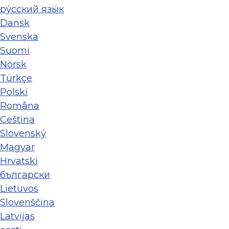
ру́сский язы́к
Dansk
Svenska
Suomi
Norsk
Türkçe
Polski
Româna
Ceština
Slovenský
Magyar
Hrvatski
български
Lietuvos
Slovenščina
Latvijas