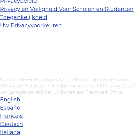
Privacybeleid
Privacy en Veiligheid Voor Scholen en Studenten
Toegankelijkheid
Uw Privacyvoorkeuren
© 2026 - Clever Prototypes, LLC - Alle rechten voorbehouden.
StoryboardThat is een handelsmerk van
Clever Prototypes , LLC
, en geregistreerd bij het US Patent and Trademark Office
English
Español
Français
Deutsch
Italiana