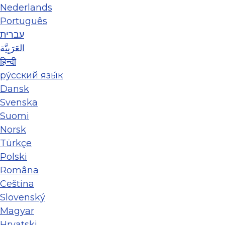
Nederlands
Português
עברית
العَرَبِيَّة
हिन्दी
ру́сский язы́к
Dansk
Svenska
Suomi
Norsk
Türkçe
Polski
Româna
Ceština
Slovenský
Magyar
Hrvatski