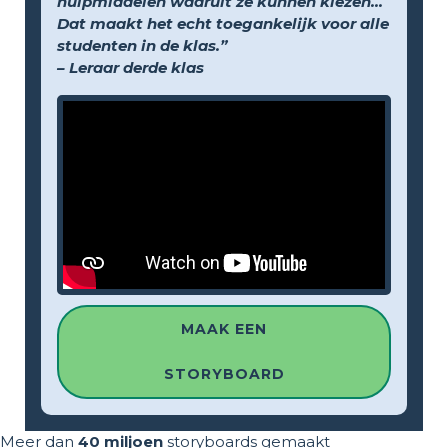
hulpmiddelen waaruit ze kunnen kiezen...
Dat maakt het echt toegankelijk voor alle
studenten in de klas.”
– Leraar derde klas
MAAK EEN
STORYBOARD
Meer dan
40 miljoen
storyboards gemaakt