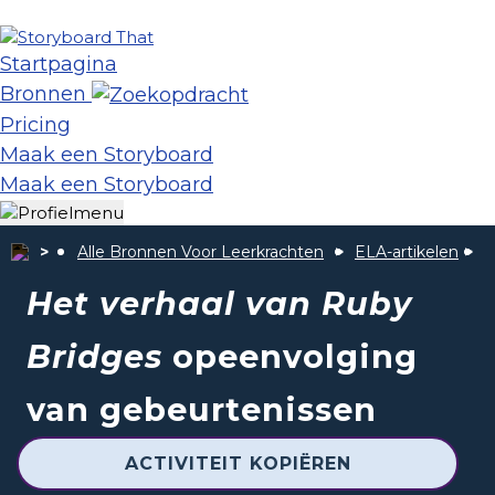
Startpagina
Bronnen
Pricing
Maak een Storyboard
Maak een Storyboard
Alle Bronnen Voor Leerkrachten
ELA-artikelen
H
Het verhaal van Ruby
Bridges
opeenvolging
van gebeurtenissen
ACTIVITEIT KOPIËREN