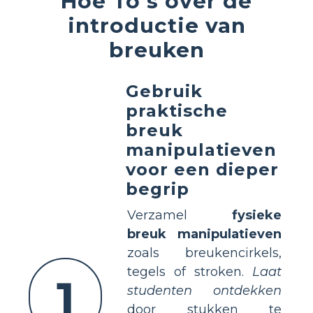
Hoe To's over de
introductie van
breuken
Gebruik
praktische
breuk
manipulatieven
voor een dieper
begrip
Verzamel
fysieke
breuk manipulatieven
zoals breukencirkels,
tegels of stroken.
Laat
1
studenten ontdekken
door stukken te