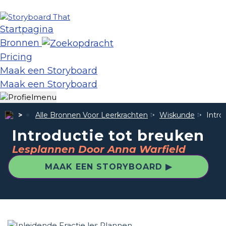
Startpagina
Bronnen
Pricing
Maak een Storyboard
Maak een Storyboard
Alle Bronnen Voor Leerkrachten
Wiskunde
Intro
Introductie tot breuken
Lesplannen Door Anna Warfield
MAAK EEN STORYBOARD ▶