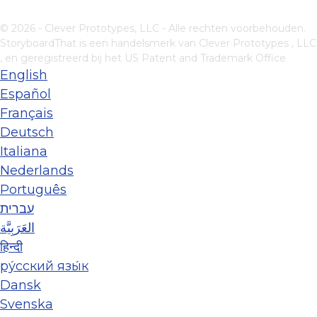
© 2026 - Clever Prototypes, LLC - Alle rechten voorbehouden.
StoryboardThat is een handelsmerk van
Clever Prototypes , LLC
, en geregistreerd bij het US Patent and Trademark Office
English
Español
Français
Deutsch
Italiana
Nederlands
Português
עברית
العَرَبِيَّة
हिन्दी
ру́сский язы́к
Dansk
Svenska