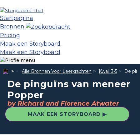
Startpagina
Bronnen
Pricing
Maak een Storyboard
Maak een Storyboard
Alle Bronnen Voor Leerkrachten
Kwal. 3-5
De pin
De pinguïns van meneer
Popper
by Richard and Florence Atwater
MAAK EEN STORYBOARD ▶