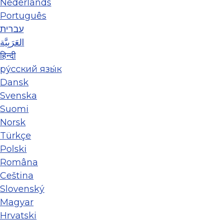
Nederlands
Português
עברית
العَرَبِيَّة
हिन्दी
ру́сский язы́к
Dansk
Svenska
Suomi
Norsk
Türkçe
Polski
Româna
Ceština
Slovenský
Magyar
Hrvatski