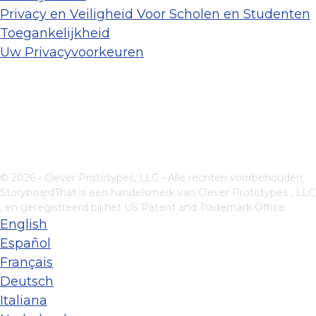
Privacy en Veiligheid Voor Scholen en Studenten
Toegankelijkheid
Uw Privacyvoorkeuren
© 2026 - Clever Prototypes, LLC - Alle rechten voorbehouden.
StoryboardThat is een handelsmerk van
Clever Prototypes , LLC
, en geregistreerd bij het US Patent and Trademark Office
English
Español
Français
Deutsch
Italiana