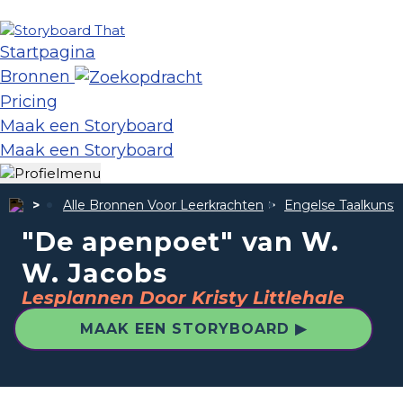
Startpagina
Bronnen
Pricing
Maak een Storyboard
Maak een Storyboard
Alle Bronnen Voor Leerkrachten
Engelse Taalkunst
"De apenpoet" van W.
W. Jacobs
Lesplannen Door Kristy Littlehale
MAAK EEN STORYBOARD ▶