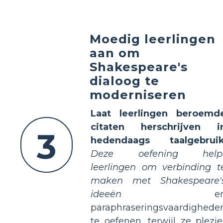
Moedig leerlingen
aan om
Shakespeare's
dialoog te
moderniseren
Laat leerlingen beroemd
citaten herschrijven i
3
hedendaags taalgebrui
Deze oefening help
leerlingen om verbinding t
maken met Shakespeare'
ideeën
e
paraphraseringsvaardighede
te oefenen, terwijl ze plezie