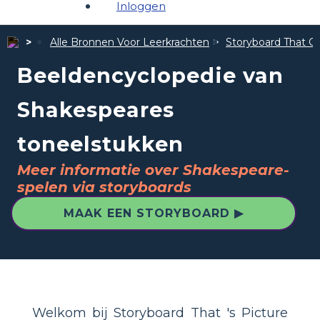
Inloggen
Alle Bronnen Voor Leerkrachten
Storyboard That Ge
Beeldencyclopedie van
Shakespeares
toneelstukken
Meer informatie over Shakespeare-
spelen via storyboards
MAAK EEN STORYBOARD ▶
Welkom bij Storyboard That 's Picture