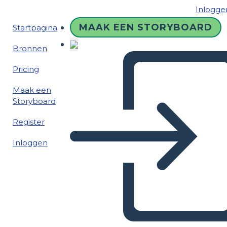
Inlogge
MAAK EEN STORYBOARD
Startpagina
Bronnen
Pricing
Maak een
Storyboard
Register
Inloggen