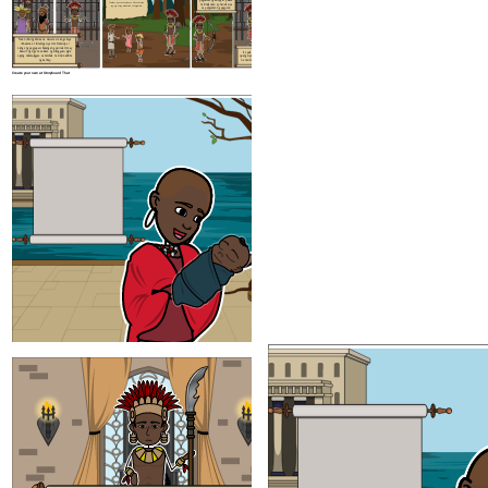
paghawak ng busog at palaso
Tumakas siya at nanirahan sa Watwa kasama
na kinalaunan ay nanalo siya
ang mga taong naninirahan sa kagubatan.
sa paligsahan ng pagpana.
Nais ni Haring Ahmad na mawala si Liongo kaya
ikinadena at ikinulong siya nito. Nakaisip si
Liongo ng pagpupuri. Habang ang parirala nito ay
inaawit ng mga nasa labas ng bilangguan, bigla
Ito pala'y pakana ng hari
siyang nakahulagpos sa tanikala na hindi nakikita
upang siya ay madakip at muli
ng bantay.
na naman siyang nakatakas.
Create your own at Storyboard That
Siya ang nagmamay-ari ng karangal
pinakamahusay na makata sa kanilan
Malakas at mataas din siya. Si Liongo ay hindi
nasusugatan ng ano mang mga armas
kung siya ay natamaan ng karay
mamamatay siya
. Tanging siya at a
inang si Mbwasho ang nakakaalam
Tumakas siya at nanirahan sa Watwa kasama
ang mga taong naninirahan sa kagubatan.