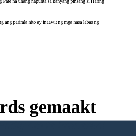
g Pate na unang napunta sa kanyang pinsang si Haring
 ang parirala nito ay inaawit ng mga nasa labas ng
rds gemaakt
Nodig om te Proberen!