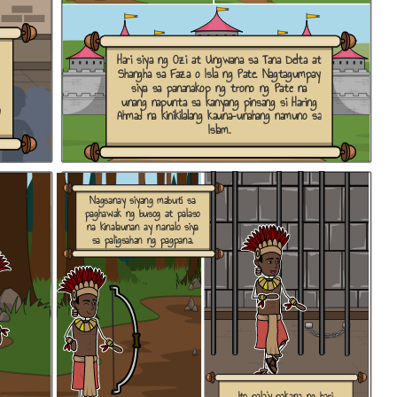
Hari siya ng Ozi at Ungwana sa Tana Delta at
Shangha sa Faza o Isla ng Pate. Nagtagumpay
siya sa pananakop ng trono ng Pate na
unang napunta sa kanyang pinsang si Haring
g
Ahmad na kinikilalang kauna-unahang namuno sa
Islam.
Nagsanay siyang mabuti sa
paghawak ng busog at palaso
na kinalaunan ay nanalo siya
sa paligsahan ng pagpana.
Ito pala'y pakana ng hari