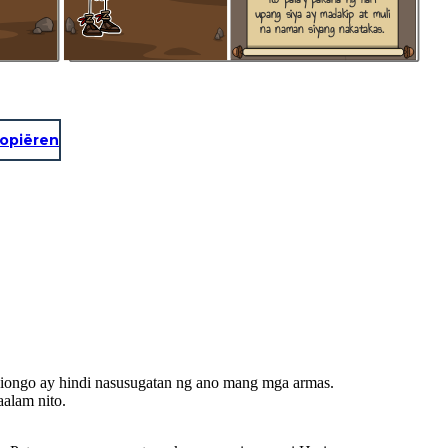
upang siya ay madakip at muli
na naman siyang nakatakas.
opiëren
 Liongo ay hindi nasusugatan ng ano mang mga armas.
alam nito.