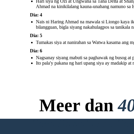
Hari siya ng Ozi at Ungwana sa Tana Delta at Shan
sa paligsahan ng pagpana.
Ahmad na kinikilalang kauna-unahang namuno sa I
Dia: 4
Nais ni Haring Ahmad na mawala si Liongo kaya ikin
bilangguan, bigla siyang nakahulagpos sa tanikala n
Dia: 5
Ito pala'y pakana ng hari
Tumakas siya at nanirahan sa Watwa kasama ang mg
upang siya ay madakip at muli
na naman siyang nakatakas.
Dia: 6
Nagsanay siyang mabuti sa paghawak ng busog at pa
Ito pala'y pakana ng hari upang siya ay madakip at
Meer dan
40
Geen Downloads, Geen