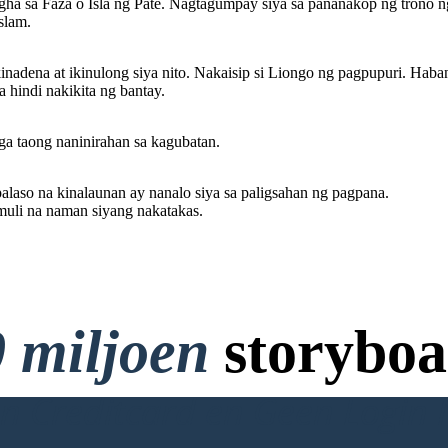
gha sa Faza o Isla ng Pate. Nagtagumpay siya sa pananakop ng trono n
slam.
adena at ikinulong siya nito. Nakaisip si Liongo ng pagpupuri. Habang
a hindi nakikita ng bantay.
a taong naninirahan sa kagubatan.
laso na kinalaunan ay nanalo siya sa paligsahan ng pagpana.
 muli na naman siyang nakatakas.
 miljoen
storyboa
 Creditcard en Geen Login 