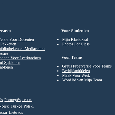
RD
eraren
Voor Studenten
Versie Voor Docenten
Mijn Klaslokaal
t Pakketten
Photos For Class
ibliotheken en Mediacentra
ssies
Voor Teams
onnen Voor Leerkrachten
ad Sjablonen
Gratis Proefversie Voor Teams
jablonen
Bedrijfsmiddelen
Maak Voor Werk
Word lid van Mijn Team
ds
Português
עברית
Norsk
Türkçe
Polski
рски
Lietuvos