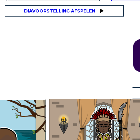
DIAVOORSTELLING AFSPELEN
an bilang
Hari siya ng Ozi at Ungwana sa Tana Delta at
g lugar.
Shangha sa Faza o Isla ng Pate. Nagtagumpay
siya sa pananakop ng trono ng Pate na
. Ngunit
unang napunta sa kanyang pinsang si Haring
on ay
ng kanyang
Ahmad na kinikilalang kauna-unahang namuno sa
 nito.
Islam.
Nagsanay siyang mabuti sa
paghawak ng busog at palaso
na kinalaunan ay nanalo siya
sa paligsahan ng pagpana.