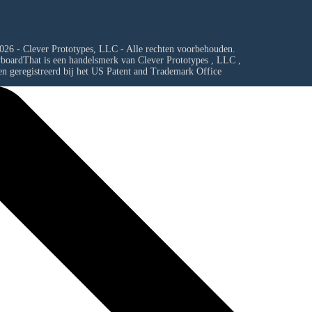
026 - Clever Prototypes, LLC - Alle rechten voorbehouden.
yboardThat is een handelsmerk van
Clever Prototypes , LLC
,
en geregistreerd bij het US Patent and Trademark Office