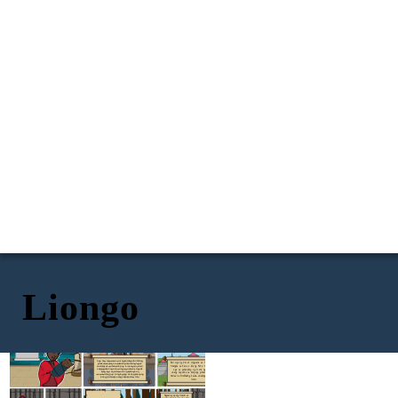
Liongo
Siya ang nagmamay-ari ng karangalan bilang
Hari siya ng Ozi at Ungwana sa Tana Delta at
pinakamahusay na makata sa kanilang lugar.
Shangha sa Faza o Isla ng Pate. Nagtagumpay
Malakas at mataas din siya. Si Liongo ay hindi
siya sa pananakop ng trono ng Pate na
nasusugatan ng ano mang mga armas. Ngunit
unang napunta sa kanyang pinsang si Haring
kung siya ay natamaan ng karayon ay
mamamatay siya
. Tanging siya at ang kanyang
Ahmad na kinikilalang kauna-unahang namuno sa
inang si Mbwasho ang nakakaalam nito.
Islam.
Nagsanay siyang mabuti sa