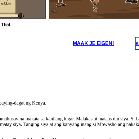
a Delta at
gtagumpay
 That
ate na
Ito pala'y pakana ng hari
g
upang siya ay madakip at muli
 namuno sa
na naman siyang nakatakas.
MAAK JE EIGEN!
K
ybaying-dagat ng Kenya.
 pakana ng hari
y madakip at muli
yang nakatakas.
mahusay na makata sa kanilang lugar. Malakas at mataas din siya. Si
atay siya . Tanging siya at ang kanyang inang si Mbwasho ang nakaka