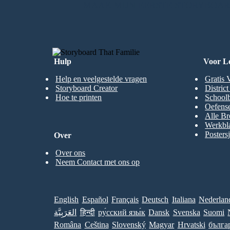
MAAK MIJN EERSTE STORYBOA
Hulp
Voor L
Help en veelgestelde vragen
Gratis 
Storyboard Creator
Distric
Hoe te printen
Schoolb
Oefense
Alle Br
Werkbl
Posters
Over
Over ons
Neem Contact met ons op
English
Español
Français
Deutsch
Italiana
Nederlan
العَرَبِيَّة
हिन्दी
ру́сский язы́к
Dansk
Svenska
Suomi
Româna
Ceština
Slovenský
Magyar
Hrvatski
бълга