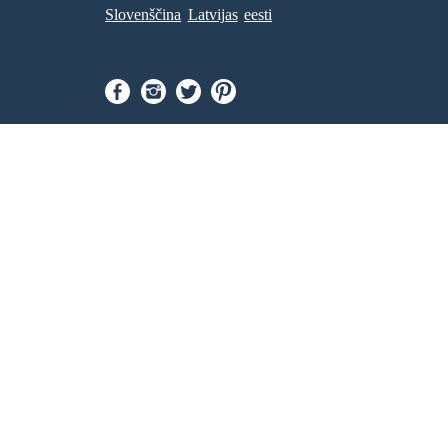
Slovenščina
Latvijas
eesti