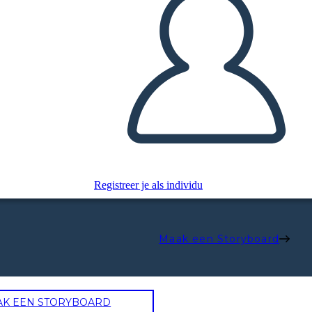
Registreer je als individu
Maak een Storyboard
AK EEN STORYBOARD