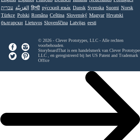
עברית
العَرَبِيَّة
हिन्दी
ру́сский язы́к
Dansk
Svenska
Suomi
Norsk
Türkçe
Polski
Româna
Ceština
Slovenský
Magyar
Hrvatski
български
Lietuvos
Slovenščina
Latvijas
eesti
© 2026 - Clever Prototypes, LLC - Alle rechten
voorbehouden.
StoryboardThat is een handelsmerk van
Clever Prototypes
LLC
, en geregistreerd bij het US Patent and Trademark
Office