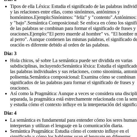
Tipos de ella Léxica: Estudia el significado de las palabras indivi
y las relaciones entre ellas, como sinónimos, antónimos y
homónimos.Ejemplo:Sinónimos: "feliz" y "contento".Antónimos: 
y "bajo".Semántica Composicional: Se enfoca en cómo los signif
de las palabras se combinan para formar el significado de frases y
oraciones.Ejemplo:"El perro muerde al hombre" vs. "El hombre 
al perro". Aunque contienen las mismas palabras, el significado d
oración es diferente debido al orden de las palabras.
Dia: 3
Hola chicos, sé sobre La semántica puede ser dividida en varias
subdisciplinas, incluyendo:Semántica léxica: Estudia el significad
las palabras individuales y sus relaciones, como sinonimia, antoni
polisemia.Semántica composicional: Examina cómo se combinan 
significados de las palabras para formar el significado de frases y
oraciones.
Así como la Pragmática: Aunque a veces se considera una discipl
separada, la pragmática está estrechamente relacionada con la sem
y estudia cómo el contexto influye en la interpretación del signifi
Dia: 4
La semántica es fundamental para entender cómo los seres human
interpretan y utilizan el lenguaje en la comunicación diaria.
Semántica Pragmática: Estudia cómo el contexto influye en el
significado y cómo los hablantes usan el lenguaje en diferentes