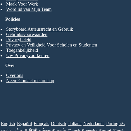
Maak Voor Werk
Word lid van Mijn Team
Policies
Storyboard Auteursrecht en Gebruik
Gebruiksvoorwaarden
Privacybeleid
Privacy en Veiligheid Voor Scholen en Studenten
Toegankelijkheid
Uw Privacyvoorkeuren
Over
Over ons
Neem Contact met ons op
English
Español
Français
Deutsch
Italiana
Nederlands
Português
עברית
العَرَبِيَّة
हिन्दी
ру́сский язы́к
Dansk
Svenska
Suomi
Norsk