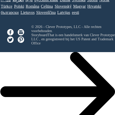
Türkçe
Polski
Româna
Ceština
Slovenský
Magyar
Hrvatski
български
Lietuvos
Slovenščina
Latvijas
eesti
© 2026 - Clever Prototypes, LLC - Alle rechten
voorbehouden.
StoryboardThat is een handelsmerk van
Clever Prototypes
LLC
, en geregistreerd bij het US Patent and Trademark
Office