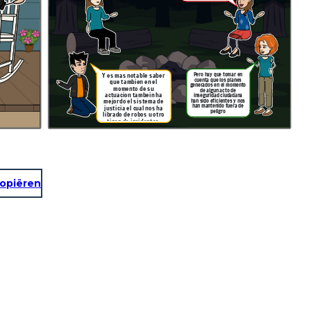
Pero hay que tomar en
Y es mas notable saber
cuenta que los planes
que tambien en el
generados en el momento
momento de su
de algun acto de
actuacion tambein ha
inseguridad ciudadana
han sido eficientes y nos
mejordo el sistema de
han mantenido fuera de
justicia el cual nos ha
peligro
librado de robos u otro
tipop de incidentes.
opiëren