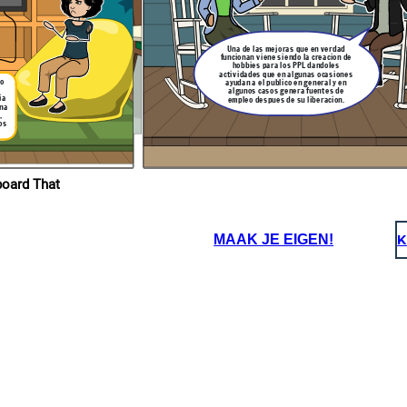
ue tomar en
 los planes
n el momento
 acto de
d ciudadana
cientes y nos
Una de las mejoras que en verdad
do fuera de
igro
funcionan viene siendo la creacion de
hobbies para los PPL dandoles
actividades que en algunas ocasiones
do
ayudan a el publico en general y en
algunos casos genera fuentes de
ia
empleo despues de su liberacion.
una
,
os
ropios en Storyboard That
MAAK JE EIGEN!
K