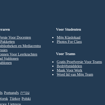
RD
eraren
Voor Studenten
Versie Voor Docenten
Mijn Klaslokaal
t Pakketten
Photos For Class
ibliotheken en Mediacentra
ssies
Voor Teams
onnen Voor Leerkrachten
ad Sjablonen
Gratis Proefversie Voor Teams
jablonen
Bedrijfsmiddelen
Maak Voor Werk
Word lid van Mijn Team
ds
Português
עברית
Norsk
Türkçe
Polski
рски
Lietuvos