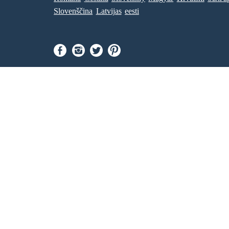
Slovenščina
Latvijas
eesti