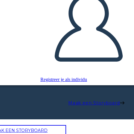
Registreer je als individu
Maak een Storyboard
AK EEN STORYBOARD