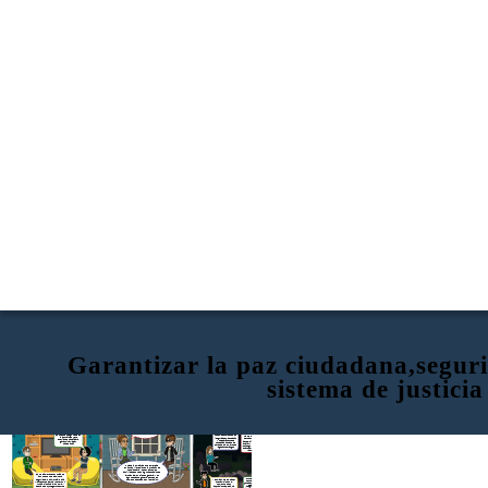
Garantizar la paz ciudadana,seguri
sistema de justicia
Al existir tantos PPL
actualmente ¿Como
podriamos mejorar el
sistema de
rehabilitacion social?
Es verdad, y en si
Con tanta inseguridad en
Actualmente hay demasiada
hay que tener en
la actualidad ¿Que
inseguridad en la poblacion
cuenta que ellos
podriamos hacer para
y necesariamente se
tiene el objetivo de
garantizar la paz
necesita la ayuda de las
analizar y evaluar
ciudadana?
personas que son parte de
los riesgos a los que
la gestion de riesgps
estamos expuestos
y actuar
Una de las mejoras que en verdad
funcionan viene siendo la creacion de
hobbies para los PPL dandoles
actividades que en algunas ocasiones
Como siempre tener cuidado
ayudan a el publico en general y en
aunque no nos da mucha
algunos casos genera fuentes de
seguridad lo primordial seria
empleo despues de su liberacion.
Y es mas notable saber
mantenerse alerta y tener una
que tambien en el
rutina distinta a la normal,
momento de su
ademas de proteger nuestros
actuacion tambein ha