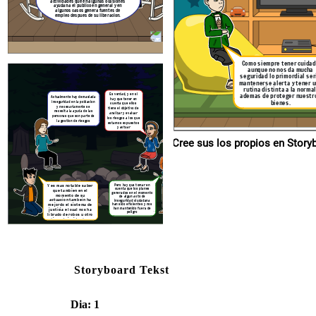
actividades que en algunas ocasiones
ayudan a el publico en general y en
algunos casos genera fuentes de
Pero hay q
empleo despues de su liberacion.
Y es mas notable saber
cuenta que
que tambien en el
generados e
momento de su
de algun
actuacion tambein ha
insegurida
han sido efi
mejordo el sistema de
han manteni
justicia el cual nos ha
pel
librado de robos u otro
tipop de incidentes.
Como siempre tener cuida
aunque no nos da mucha
seguridad lo primordial ser
mantenerse alerta y tener 
rutina distinta a la normal
Es verdad, y en si
ademas de proteger nuestr
Actualmente hay demasiada
hay que tener en
bienes.
inseguridad en la poblacion
cuenta que ellos
y necesariamente se
tiene el objetivo de
necesita la ayuda de las
analizar y evaluar
personas que son parte de
los riesgos a los que
la gestion de riesgps
estamos expuestos
y actuar
Cree sus los p
Pero hay que tomar en
Y es mas notable saber
cuenta que los planes
que tambien en el
generados en el momento
momento de su
de algun acto de
actuacion tambein ha
inseguridad ciudadana
han sido eficientes y nos
mejordo el sistema de
han mantenido fuera de
justicia el cual nos ha
peligro
librado de robos u otro
tipop de incidentes.
Storyboard Tekst
Dia: 1