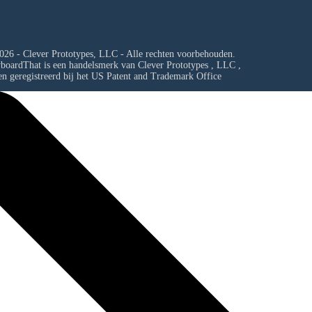
026 - Clever Prototypes, LLC - Alle rechten voorbehouden.
yboardThat is een handelsmerk van
Clever Prototypes , LLC
,
en geregistreerd bij het US Patent and Trademark Office