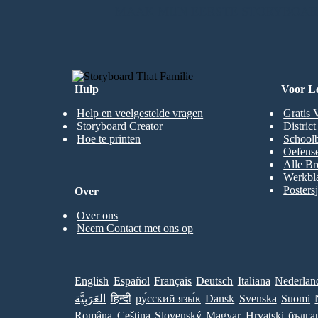
MAAK MIJN EERSTE STORYBOA
Hulp
Voor L
Help en veelgestelde vragen
Gratis 
Storyboard Creator
Distric
Hoe te printen
Schoolb
Oefense
Alle Br
Werkbl
Posters
Over
Over ons
Neem Contact met ons op
English
Español
Français
Deutsch
Italiana
Nederlan
العَرَبِيَّة
हिन्दी
ру́сский язы́к
Dansk
Svenska
Suomi
Româna
Ceština
Slovenský
Magyar
Hrvatski
бълга