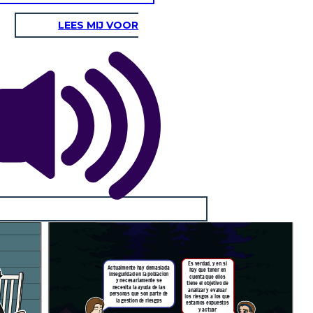
LEES MIJ VOOR
Es verdad, y en si
Actualmente hay demasiada
hay que tener en
inseguridad en la poblacion
cuenta que ellos
y necesariamente se
tiene el objetivo de
necesita la ayuda de las
analizar y evaluar
personas que son parte de
los riesgos a los que
la gestion de riesgps
estamos expuestos
y actuar