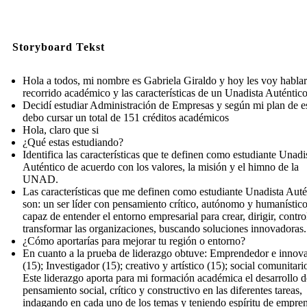
Storyboard Tekst
Hola a todos, mi nombre es Gabriela Giraldo y hoy les voy habla
recorrido académico y las características de un Unadista Auténtico
Decidí estudiar Administración de Empresas y según mi plan de e
debo cursar un total de 151 créditos académicos
Hola, claro que si
¿Qué estas estudiando?
Identifica las características que te definen como estudiante Unadi
Auténtico de acuerdo con los valores, la misión y el himno de la
UNAD.
Las características que me definen como estudiante Unadista Auté
son: un ser líder con pensamiento crítico, autónomo y humanístico
capaz de entender el entorno empresarial para crear, dirigir, contro
transformar las organizaciones, buscando soluciones innovadoras.
¿Cómo aportarías para mejorar tu región o entorno?
En cuanto a la prueba de liderazgo obtuve: Emprendedor e innov
(15); Investigador (15); creativo y artístico (15); social comunitario
Este liderazgo aporta para mi formación académica el desarrollo d
pensamiento social, crítico y constructivo en las diferentes tareas,
indagando en cada uno de los temas y teniendo espíritu de empre