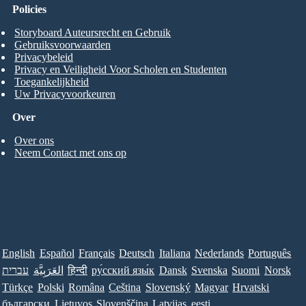
Policies
Storyboard Auteursrecht en Gebruik
Gebruiksvoorwaarden
Privacybeleid
Privacy en Veiligheid Voor Scholen en Studenten
Toegankelijkheid
Uw Privacyvoorkeuren
Over
Over ons
Neem Contact met ons op
English
Español
Français
Deutsch
Italiana
Nederlands
Português
עברית
العَرَبِيَّة
हिन्दी
ру́сский язы́к
Dansk
Svenska
Suomi
Norsk
Türkçe
Polski
Româna
Ceština
Slovenský
Magyar
Hrvatski
български
Lietuvos
Slovenščina
Latvijas
eesti