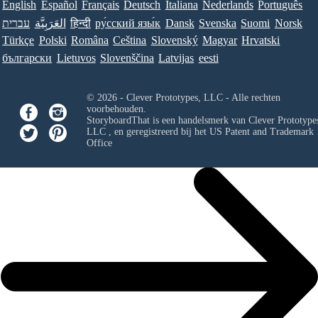
English
Español
Français
Deutsch
Italiana
Nederlands
Português
עברית
العَرَبِيَّة
हिन्दी
ру́сский язы́к
Dansk
Svenska
Suomi
Norsk
Türkçe
Polski
Româna
Ceština
Slovenský
Magyar
Hrvatski
български
Lietuvos
Slovenščina
Latvijas
eesti
© 2026 - Clever Prototypes, LLC - Alle rechten
voorbehouden.
StoryboardThat is een handelsmerk van
Clever Prototypes
LLC
, en geregistreerd bij het US Patent and Trademark
Office