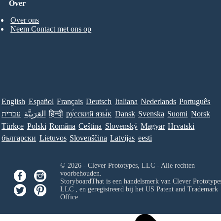
Over
Over ons
Neem Contact met ons op
English
Español
Français
Deutsch
Italiana
Nederlands
Português
עברית
العَرَبِيَّة
हिन्दी
ру́сский язы́к
Dansk
Svenska
Suomi
Norsk
Türkçe
Polski
Româna
Ceština
Slovenský
Magyar
Hrvatski
български
Lietuvos
Slovenščina
Latvijas
eesti
© 2026 - Clever Prototypes, LLC - Alle rechten
voorbehouden.
StoryboardThat is een handelsmerk van
Clever Prototypes
LLC
, en geregistreerd bij het US Patent and Trademark
Office