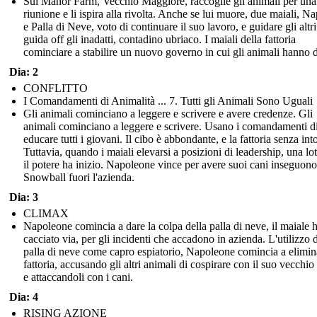
Sul Manor Farm, Vecchio Maggiore, raccoglie gli animali per una
riunione e li ispira alla rivolta. Anche se lui muore, due maiali, N
e Palla di Neve, voto di continuare il suo lavoro, e guidare gli altri
guida off gli inadatti, contadino ubriaco. I maiali della fattoria
cominciare a stabilire un nuovo governo in cui gli animali hanno di
Dia: 2
CONFLITTO
I Comandamenti di Animalità ... 7. Tutti gli Animali Sono Uguali
Gli animali cominciano a leggere e scrivere e avere credenze. Gli
animali cominciano a leggere e scrivere. Usano i comandamenti d
educare tutti i giovani. Il cibo è abbondante, e la fattoria senza int
Tuttavia, quando i maiali elevarsi a posizioni di leadership, una lot
il potere ha inizio. Napoleone vince per avere suoi cani inseguono
Snowball fuori l'azienda.
Dia: 3
CLIMAX
Napoleone comincia a dare la colpa della palla di neve, il maiale 
cacciato via, per gli incidenti che accadono in azienda. L'utilizzo d
palla di neve come capro espiatorio, Napoleone comincia a elimin
fattoria, accusando gli altri animali di cospirare con il suo vecchio 
e attaccandoli con i cani.
Dia: 4
RISING AZIONE