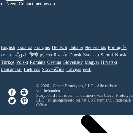
Neem Contact met ons op
English
Español
Français
Deutsch
Italiana
Nederlands
Português
עברית
العَرَبِيَّة
हिन्दी
ру́сский язы́к
Dansk
Svenska
Suomi
Norsk
Türkçe
Polski
Româna
Ceština
Slovenský
Magyar
Hrvatski
български
Lietuvos
Slovenščina
Latvijas
eesti
© 2026 - Clever Prototypes, LLC - Alle rechten
voorbehouden.
StoryboardThat is een handelsmerk van
Clever Prototypes
LLC
, en geregistreerd bij het US Patent and Trademark
Office