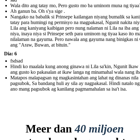
Wala dito ang tatay mo, Pero gusto mo ba uminom muna ng tiyaa
Ah ganun ba. Oh s'ya sige .
Nangako na babalik si Prinsepe kailangan niyang bumalik sa kan
tatay para humingi ng permisyo na magpakasal, Ngunit nakita niy
Lila ang kaniyang kaibigan pero nung nalaman ni Lila na iba ang
niya, inaya niya si Prinsepe seth para uminom ng tiyaa kaso ito 
nilalaman na gayuma. Pero nawala ang gayuma nang binigkas ni
ang "Araw, Buwan, at bituin."
Dia: 6
fsdsad
Hindi ko maalala kung anong ginawa ni Lila sa'kin, Ngunit Ikaw 
ang gusto ko pakasalan at ikaw langa ng minamahal wala nang ib
Matapos malapagsan ng magkasintahan ang lahat ng dinanas nila
pagsubok, Sa bandang huli ay sila ay nagpakasal. Hindi natalo n
ano mang pagsubok ag kanilang pagmamahalan sa isa't isa.
Meer dan
40 miljoen