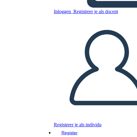
comunicacion asertiva
Inloggen
Registreer je als docent
Kopieer dit Storyboard
MAAK EEN STORYBOARD
DIAVOORSTELLING AFSPELEN
LEES MIJ VOOR
Registreer je als individu
Register