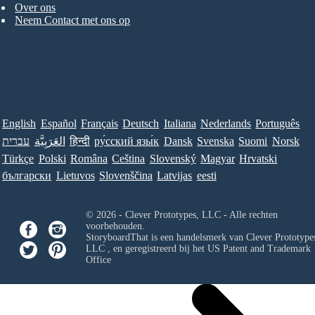
Over ons
Neem Contact met ons op
English
Español
Français
Deutsch
Italiana
Nederlands
Português
עברית
العَرَبِيَّة
हिन्दी
ру́сский язы́к
Dansk
Svenska
Suomi
Norsk
Türkçe
Polski
Româna
Ceština
Slovenský
Magyar
Hrvatski
български
Lietuvos
Slovenščina
Latvijas
eesti
© 2026 - Clever Prototypes, LLC - Alle rechten
voorbehouden.
StoryboardThat is een handelsmerk van
Clever Prototypes
LLC
, en geregistreerd bij het US Patent and Trademark
Office