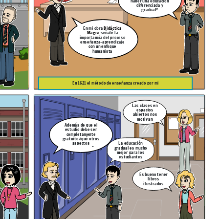
haber una educación
diferenciada y
gradual?
En mi obra
Didáctica
Magna
señalé la
importancia del proceso
enseñanza-aprendizaje
con un enfoque
humanista
En 1621 el método de enseñanza creado por mi
Las clases en
espacios
abiertos nos
motivan
Además de que el
estudio debe ser
completamente
gratuito ¿qué otros
aspectos
La educación
proponemos?
gradual es mucho
mejor para los
estudiantes
Es bueno tener
libros
ilustrados