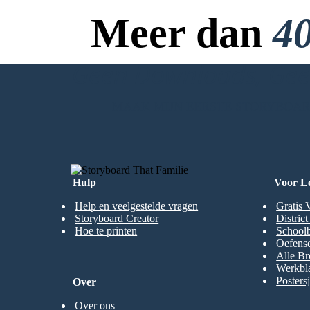
Meer dan
40
Geen Downloads, Geen
MAAK MIJN EERSTE STORYBOA
Hulp
Voor L
Help en veelgestelde vragen
Gratis 
Storyboard Creator
Distric
Hoe te printen
Schoolb
Oefense
Alle Br
Werkbl
Posters
Over
Over ons