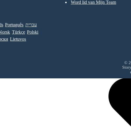
Word lid van Mijn Team
ds
Português
עברית
Norsk
Türkçe
Polski
рски
Lietuvos
© 2
Stor