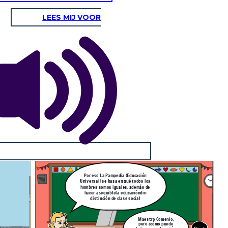
LEES MIJ VOOR
Por eso La Pampedia (Educación
Universal) se basa en qué todos los
hombres somos iguales, además de
hacer asequiblela educacióndin
distinción de clase social
Maestro Comenio,
pero ¿cómo puede