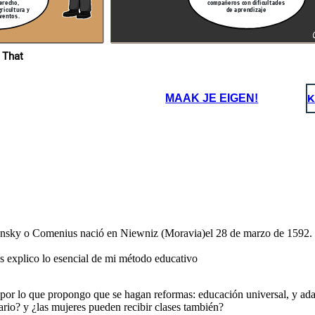
mejor para los
compañeros con dificultades
erecho,
omenio,
estudiantes
o puede
de aprendizaje
ricultura y
ducación
ventos.
ada y
al?
Es bueno tener
libros
ilustrados
 That
s
MAAK JE EIGEN!
K
 mi
en
os
o tener
ros
rados
ky o Comenius nació en Niewniz (Moravia)el 28 de marzo de 1592. Dur
es explico lo esencial de mi método educativo
por lo que propongo que se hagan reformas: educación universal, y adap
rio? y ¿las mujeres pueden recibir clases también?