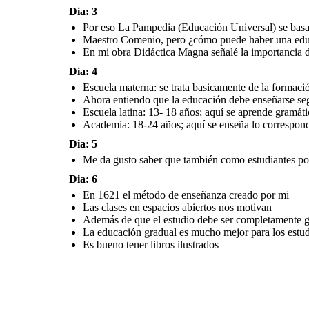
estudio debe ser
completamente
Dia: 3
gratuito ¿qué otros
aspectos
La educación
proponemos?
gradual es mucho
Por eso La Pampedia (Educación Universal) se basa 
mejor para los
estudiantes
Maestro Comenio, pero ¿cómo puede haber una educ
Es bueno tener
En mi obra Didáctica Magna señalé la importancia 
libros
ilustrados
Dia: 4
Escuela materna: se trata basicamente de la formació
Ahora entiendo que la educación debe enseñarse segú
Escuela latina: 13- 18 años; aquí se aprende gramátic
Academia: 18-24 años; aquí se enseña lo correspondi
Dia: 5
Me da gusto saber que también como estudiantes po
Dia: 6
En 1621 el método de enseñanza creado por mi
Las clases en espacios abiertos nos motivan
Además de que el estudio debe ser completamente g
La educación gradual es mucho mejor para los estud
Es bueno tener libros ilustrados