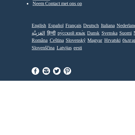
Neem Contact met ons op
English
Español
Français
Deutsch
Italiana
Nederlan
العَرَبِيَّة
हिन्दी
ру́сский язы́к
Dansk
Svenska
Suomi
Româna
Ceština
Slovenský
Magyar
Hrvatski
бълга
Slovenščina
Latvijas
eesti