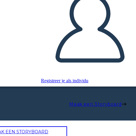
Registreer je als individu
Maak een Storyboard
AK EEN STORYBOARD