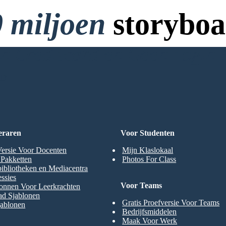
 miljoen
storyboa
 Creditcard en Geen Login 
RD
eraren
Voor Studenten
Versie Voor Docenten
Mijn Klaslokaal
t Pakketten
Photos For Class
ibliotheken en Mediacentra
ssies
Voor Teams
onnen Voor Leerkrachten
ad Sjablonen
Gratis Proefversie Voor Teams
jablonen
Bedrijfsmiddelen
Maak Voor Werk