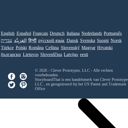
English
Español
Français
Deutsch
Italiana
Nederlands
Português
עברית
العَرَبِيَّة
हिन्दी
ру́сский язы́к
Dansk
Svenska
Suomi
Norsk
Türkçe
Polski
Româna
Ceština
Slovenský
Magyar
Hrvatski
български
Lietuvos
Slovenščina
Latvijas
eesti
© 2026 - Clever Prototypes, LLC - Alle rechten
voorbehouden.
StoryboardThat is een handelsmerk van
Clever Prototypes
LLC
, en geregistreerd bij het US Patent and Trademark
Office