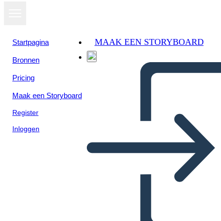
MAAK EEN STORYBOARD
Startpagina
Bronnen
Bekijk als
Pricing
diavoorstelling
Maak een Storyboard
Register
Inloggen
contaminacion de plasticos en
los oceanos