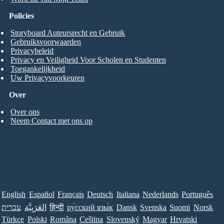
Policies
Storyboard Auteursrecht en Gebruik
Gebruiksvoorwaarden
Privacybeleid
Privacy en Veiligheid Voor Scholen en Studenten
Toegankelijkheid
Uw Privacyvoorkeuren
Over
Over ons
Neem Contact met ons op
English
Español
Français
Deutsch
Italiana
Nederlands
Português
עברית
العَرَبِيَّة
हिन्दी
ру́сский язы́к
Dansk
Svenska
Suomi
Norsk
Türkçe
Polski
Româna
Ceština
Slovenský
Magyar
Hrvatski