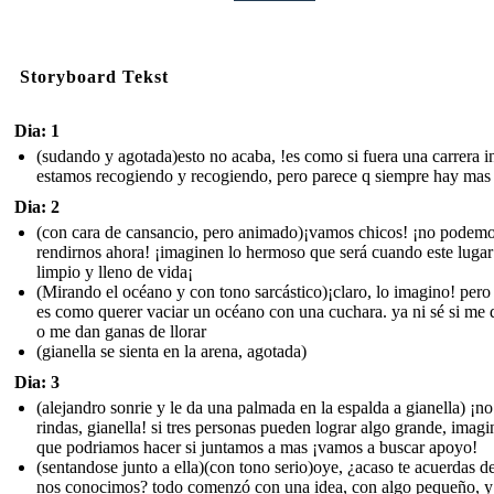
Storyboard Tekst
Dia: 1
(sudando y agotada)esto no acaba, !es como si fuera una carrera in
estamos recogiendo y recogiendo, pero parece q siempre hay mas
Dia: 2
(con cara de cansancio, pero animado)¡vamos chicos! ¡no podem
rendirnos ahora! ¡imaginen lo hermoso que será cuando este lugar
limpio y lleno de vida¡
(Mirando el océano y con tono sarcástico)¡claro, lo imagino! pero
es como querer vaciar un océano con una cuchara. ya ni sé si me d
o me dan ganas de llorar
(gianella se sienta en la arena, agotada)
Dia: 3
(alejandro sonrie y le da una palmada en la espalda a gianella) ¡no
rindas, gianella! si tres personas pueden lograr algo grande, imagi
que podriamos hacer si juntamos a mas ¡vamos a buscar apoyo!
(sentandose junto a ella)(con tono serio)oye, ¿acaso te acuerdas 
nos conocimos? todo comenzó con una idea, con algo pequeño, y