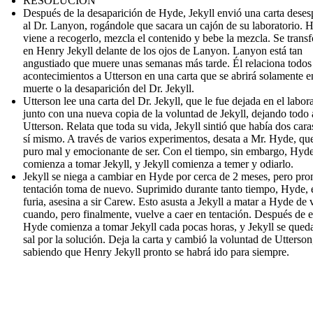
RESOLUCIÓN
Después de la desaparición de Hyde, Jekyll envió una carta dese
al Dr. Lanyon, rogándole que sacara un cajón de su laboratorio. 
viene a recogerlo, mezcla el contenido y bebe la mezcla. Se trans
en Henry Jekyll delante de los ojos de Lanyon. Lanyon está tan
angustiado que muere unas semanas más tarde. Él relaciona todos
acontecimientos a Utterson en una carta que se abrirá solamente e
muerte o la desaparición del Dr. Jekyll.
Utterson lee una carta del Dr. Jekyll, que le fue dejada en el labora
junto con una nueva copia de la voluntad de Jekyll, dejando todo 
Utterson. Relata que toda su vida, Jekyll sintió que había dos cara
sí mismo. A través de varios experimentos, desata a Mr. Hyde, qu
puro mal y emocionante de ser. Con el tiempo, sin embargo, Hyd
comienza a tomar Jekyll, y Jekyll comienza a temer y odiarlo.
Jekyll se niega a cambiar en Hyde por cerca de 2 meses, pero pron
tentación toma de nuevo. Suprimido durante tanto tiempo, Hyde, 
furia, asesina a sir Carew. Esto asusta a Jekyll a matar a Hyde de 
cuando, pero finalmente, vuelve a caer en tentación. Después de e
Hyde comienza a tomar Jekyll cada pocas horas, y Jekyll se queda
sal por la solución. Deja la carta y cambió la voluntad de Utterson
sabiendo que Henry Jekyll pronto se habrá ido para siempre.