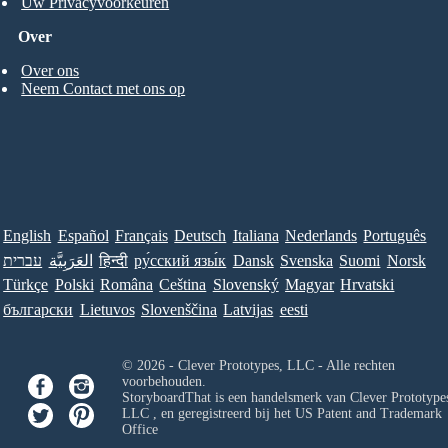
Uw Privacyvoorkeuren
Over
Over ons
Neem Contact met ons op
English
Español
Français
Deutsch
Italiana
Nederlands
Português
עברית
العَرَبِيَّة
हिन्दी
ру́сский язы́к
Dansk
Svenska
Suomi
Norsk
Türkçe
Polski
Româna
Ceština
Slovenský
Magyar
Hrvatski
български
Lietuvos
Slovenščina
Latvijas
eesti
© 2026 - Clever Prototypes, LLC - Alle rechten
voorbehouden.
StoryboardThat is een handelsmerk van
Clever Prototypes
LLC
, en geregistreerd bij het US Patent and Trademark
Office