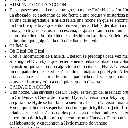
AUMENTO DE LA ACCIÓN
En su paseo semanal con su amigo y pariente Enfield, el señor Ut
un abogado, se encuentra de pie frente a una oscura y misteriosa 
en una calle agradable. Enfield relata una noche en que se encont
un hombre que tuvo que entrar en esa puerta. Había derribado a 
niña y, en lugar de causar una escena, pagó a su familia con un c
en nombre de un hombre bien establecido en Londres. Enfield rel
el hombre que golpeó a la niña fue llamado Hyde.
CLÍMAX
Oh Dios! Oh Dios!
Con la información de Enfield, Utterson se preocupa cada vez má
su amigo el Dr. Jekyll, que recientemente había cambiado su volu
de instruir que si le pasaba algo, todo debía darse a Hyde. Utterso
preocupado de que Jekyll esté siendo chantajeado por Hyde. Ade
está cada vez más alarmado por la apariencia de Hyde, que parec
convocar horror y odio a cualquiera que lo observe.
CAÍDA DE ACCIÓN
Una noche, una sirvienta del Dr. Jekyll es testigo del asesinato bru
un Sir Danvers Carew de Edward Hyde. Utterson va a Jekyll, qui
asegura que Hyde se ha ido para siempre. Le da a Utterson una ca
Hyde, que Utterson sospecha más tarde que Jekyll ha forjado. Lo
criados de Jekyll están asustados por cosas que han oído y visto e
laboratorio de Jekyll, por lo que convocan a Utterson. Derriban la
del laboratorio y encuentran a Hyde muerto de veneno.