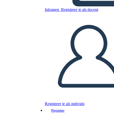
Inloggen
Registreer je als docent
Untitled Storyboard
Kopieer dit Storyboard
MAAK EEN STORYBOARD
DIAVOORSTELLING AFSPELEN
LEES MIJ VOOR
Registreer je als individu
Register