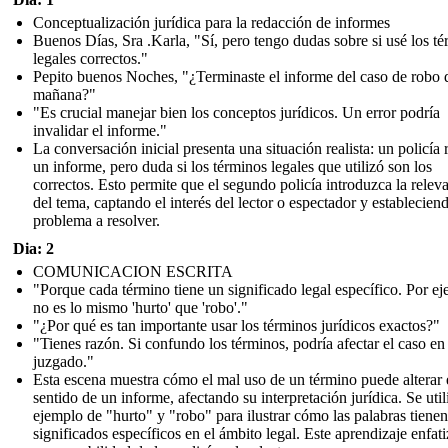
Conceptualización jurídica para la redacción de informes
Buenos Días, Sra .Karla, "Sí, pero tengo dudas sobre si usé los t
legales correctos."
Pepito buenos Noches, "¿Terminaste el informe del caso de robo 
mañana?"
"Es crucial manejar bien los conceptos jurídicos. Un error podría
invalidar el informe."
La conversación inicial presenta una situación realista: un policía 
un informe, pero duda si los términos legales que utilizó son los
correctos. Esto permite que el segundo policía introduzca la relev
del tema, captando el interés del lector o espectador y estableciend
problema a resolver.
Dia: 2
COMUNICACION ESCRITA
"Porque cada término tiene un significado legal específico. Por e
no es lo mismo 'hurto' que 'robo'."
"¿Por qué es tan importante usar los términos jurídicos exactos?"
"Tienes razón. Si confundo los términos, podría afectar el caso en 
juzgado."
Esta escena muestra cómo el mal uso de un término puede alterar 
sentido de un informe, afectando su interpretación jurídica. Se util
ejemplo de "hurto" y "robo" para ilustrar cómo las palabras tienen
significados específicos en el ámbito legal. Este aprendizaje enfati