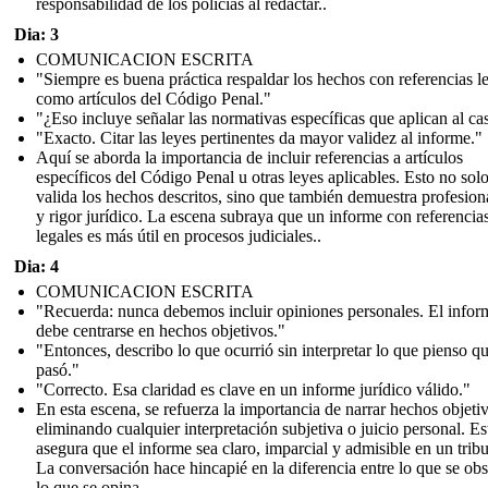
responsabilidad de los policías al redactar..
Dia: 3
COMUNICACION ESCRITA
"Siempre es buena práctica respaldar los hechos con referencias le
como artículos del Código Penal."
"¿Eso incluye señalar las normativas específicas que aplican al ca
"Exacto. Citar las leyes pertinentes da mayor validez al informe."
Aquí se aborda la importancia de incluir referencias a artículos
específicos del Código Penal u otras leyes aplicables. Esto no sol
valida los hechos descritos, sino que también demuestra profesio
y rigor jurídico. La escena subraya que un informe con referencia
legales es más útil en procesos judiciales..
Dia: 4
COMUNICACION ESCRITA
"Recuerda: nunca debemos incluir opiniones personales. El infor
debe centrarse en hechos objetivos."
"Entonces, describo lo que ocurrió sin interpretar lo que pienso q
pasó."
"Correcto. Esa claridad es clave en un informe jurídico válido."
En esta escena, se refuerza la importancia de narrar hechos objeti
eliminando cualquier interpretación subjetiva o juicio personal. Es
asegura que el informe sea claro, imparcial y admisible en un tribu
La conversación hace hincapié en la diferencia entre lo que se ob
lo que se opina.