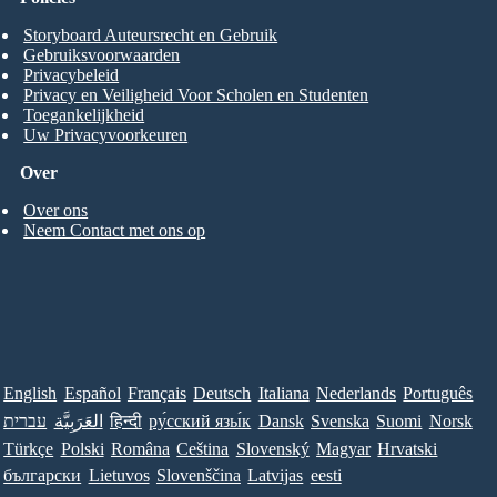
Storyboard Auteursrecht en Gebruik
Gebruiksvoorwaarden
Privacybeleid
Privacy en Veiligheid Voor Scholen en Studenten
Toegankelijkheid
Uw Privacyvoorkeuren
Over
Over ons
Neem Contact met ons op
English
Español
Français
Deutsch
Italiana
Nederlands
Português
עברית
العَرَبِيَّة
हिन्दी
ру́сский язы́к
Dansk
Svenska
Suomi
Norsk
Türkçe
Polski
Româna
Ceština
Slovenský
Magyar
Hrvatski
български
Lietuvos
Slovenščina
Latvijas
eesti