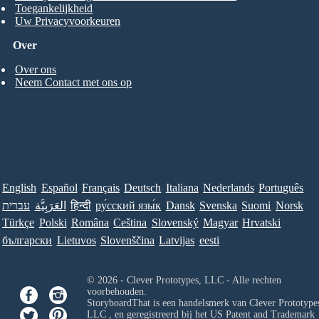
Toegankelijkheid
Uw Privacyvoorkeuren
Over
Over ons
Neem Contact met ons op
English
Español
Français
Deutsch
Italiana
Nederlands
Português
עברית
العَرَبِيَّة
हिन्दी
ру́сский язы́к
Dansk
Svenska
Suomi
Norsk
Türkçe
Polski
Româna
Ceština
Slovenský
Magyar
Hrvatski
български
Lietuvos
Slovenščina
Latvijas
eesti
© 2026 - Clever Prototypes, LLC - Alle rechten
voorbehouden.
StoryboardThat is een handelsmerk van
Clever Prototypes
LLC
, en geregistreerd bij het US Patent and Trademark