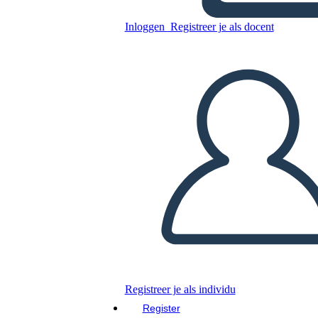
Inloggen
Registreer je als docent
Kopieer dit Storyboard
MAAK EEN STORYBOARD
DIAVOORSTELLING AFSPELEN
LEES MIJ VOOR
Registreer je als individu
Register