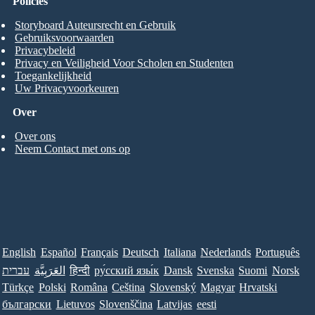
Policies
Storyboard Auteursrecht en Gebruik
Gebruiksvoorwaarden
Privacybeleid
Privacy en Veiligheid Voor Scholen en Studenten
Toegankelijkheid
Uw Privacyvoorkeuren
Over
Over ons
Neem Contact met ons op
English
Español
Français
Deutsch
Italiana
Nederlands
Português
עברית
العَرَبِيَّة
हिन्दी
ру́сский язы́к
Dansk
Svenska
Suomi
Norsk
Türkçe
Polski
Româna
Ceština
Slovenský
Magyar
Hrvatski
български
Lietuvos
Slovenščina
Latvijas
eesti