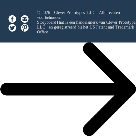
© 2026 - Clever Prototypes, LLC - Alle rechten
voorbehouden.
StoryboardThat is een handelsmerk van
Clever Prototypes
LLC
, en geregistreerd bij het US Patent and Trademark
Office