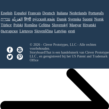
English
Español
Français
Deutsch
Italiana
Nederlands
Português
עברית
العَرَبِيَّة
हिन्दी
ру́сский язы́к
Dansk
Svenska
Suomi
Norsk
Türkçe
Polski
Româna
Ceština
Slovenský
Magyar
Hrvatski
български
Lietuvos
Slovenščina
Latvijas
eesti
© 2026 - Clever Prototypes, LLC - Alle rechten
voorbehouden.
StoryboardThat is een handelsmerk van
Clever Prototypes
LLC
, en geregistreerd bij het US Patent and Trademark
Office