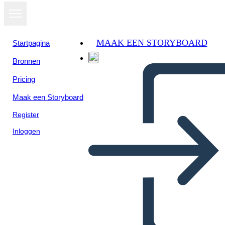
MAAK EEN STORYBOARD
Startpagina
Bronnen
Bekijk als
Pricing
diavoorstelling
Maak een Storyboard
Register
Inloggen
Playa de Ancón con basura
en la arena y en el agua