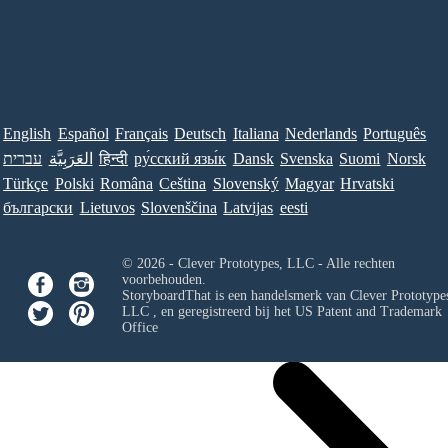
English
Español
Français
Deutsch
Italiana
Nederlands
Português
עברית
العَرَبِيَّة
हिन्दी
ру́сский язы́к
Dansk
Svenska
Suomi
Norsk
Türkçe
Polski
Româna
Ceština
Slovenský
Magyar
Hrvatski
български
Lietuvos
Slovenščina
Latvijas
eesti
© 2026 - Clever Prototypes, LLC - Alle rechten
voorbehouden.
StoryboardThat is een handelsmerk van
Clever Prototypes
LLC
, en geregistreerd bij het US Patent and Trademark
Office