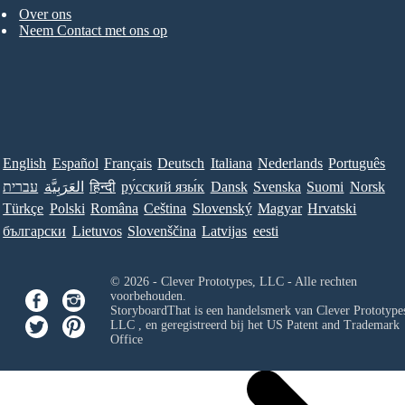
Over ons
Neem Contact met ons op
English
Español
Français
Deutsch
Italiana
Nederlands
Português
עברית
العَرَبِيَّة
हिन्दी
ру́сский язы́к
Dansk
Svenska
Suomi
Norsk
Türkçe
Polski
Româna
Ceština
Slovenský
Magyar
Hrvatski
български
Lietuvos
Slovenščina
Latvijas
eesti
© 2026 - Clever Prototypes, LLC - Alle rechten
voorbehouden.
StoryboardThat is een handelsmerk van
Clever Prototypes
LLC
, en geregistreerd bij het US Patent and Trademark
Office