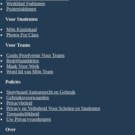
Werkblad Sjablonen
Postersjablonen
Voor Studenten
Mijn Klaslokaal
Photos For Class
Voor Teams
Gratis Proefversie Voor Teams
Bedrijfsmiddelen
Maak Voor Werk
Word lid van Mijn Team
Policies
Storyboard Auteursrecht en Gebruik
Gebruiksvoorwaarden
Privacybeleid
Privacy en Veiligheid Voor Scholen en Studenten
Toegankelijkheid
Uw Privacyvoorkeuren
Over