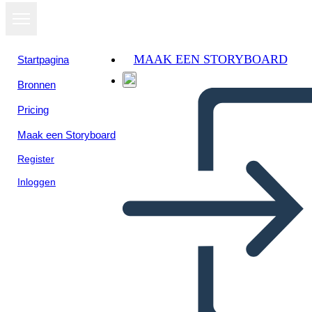
MAAK EEN STORYBOARD
Startpagina
Bronnen
Bekijk als
Pricing
diavoorstelling
Maak een Storyboard
Register
Inloggen
مخطط فين - 4