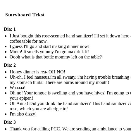
Storyboard Tekst
Dia: 1
I Just bought this rose-scented hand sanitizer! I'll set it down here
coffee table for now.
I guess I'll go and start making dinner now!
Mmm! It smells yummy i'm gonna drink it!
Oooh what is that bottle mommy left on the table?
Dia: 2
Honey dinner is rea- OH NO!
Uh-oh. I feel nauseus,i'm all sweaty, i'm having trouble breathing
my stomach hurts! There are burns around my mouth!
Waaaaa!
Oh no! Your tongue is swelling and you have hives! I'm going to 
your epipen!
Oh Anna! Did you drink the hand sanitizer? This hand sanitizer c
rose, which you are allerigic to!
I'm also dizzy!
Dia: 3
Thank you for calling PCC. We are sending an ambulance to you