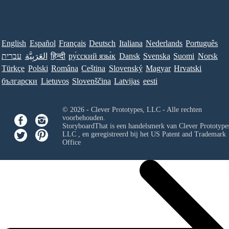
English
Español
Français
Deutsch
Italiana
Nederlands
Português
עברית
العَرَبِيَّة
हिन्दी
ру́сский язы́к
Dansk
Svenska
Suomi
Norsk
Türkçe
Polski
Româna
Ceština
Slovenský
Magyar
Hrvatski
български
Lietuvos
Slovenščina
Latvijas
eesti
© 2026 - Clever Prototypes, LLC - Alle rechten
voorbehouden.
StoryboardThat is een handelsmerk van
Clever Prototypes
LLC
, en geregistreerd bij het US Patent and Trademark
Office