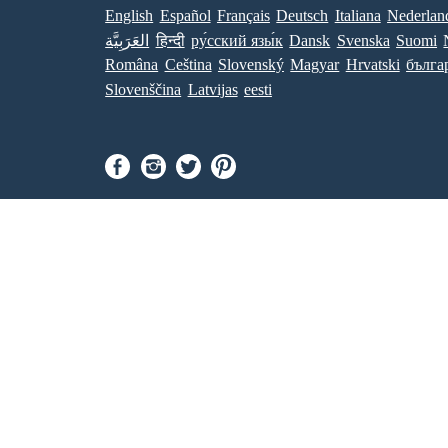
English
Español
Français
Deutsch
Italiana
Nederlan
العَرَبِيَّة
हिन्दी
ру́сский язы́к
Dansk
Svenska
Suomi
Româna
Ceština
Slovenský
Magyar
Hrvatski
бълга
Slovenščina
Latvijas
eesti