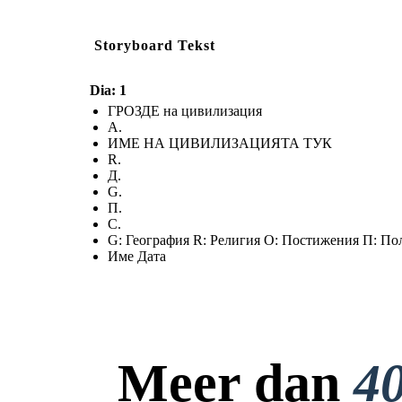
Storyboard Tekst
Dia: 1
ГРОЗДЕ на цивилизация
А.
ИМЕ НА ЦИВИЛИЗАЦИЯТА ТУК
R.
Д.
G.
П.
С.
G: География R: Религия О: Постижения П: По
Име Дата
Meer dan
40