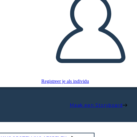
Registreer je als individu
Maak een Storyboard