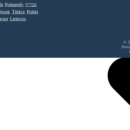
ds
Português
עברית
Norsk
Türkçe
Polski
рски
Lietuvos
© 2
Stor