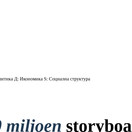
литика Д: Икономика S: Социална структура
 miljoen
storyboa