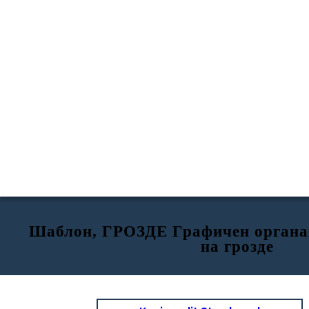
Шаблон, ГРОЗДЕ Графичен органа
на грозде