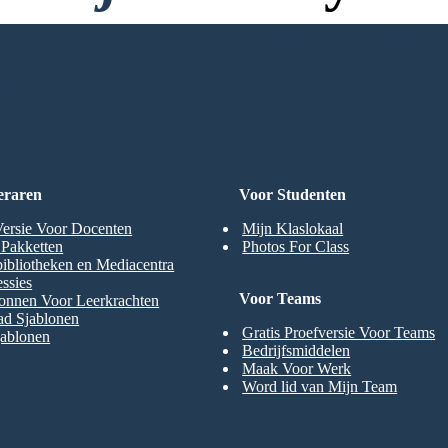
 Creditcard en Geen Login 
RD
eraren
Voor Studenten
Versie Voor Docenten
Mijn Klaslokaal
t Pakketten
Photos For Class
ibliotheken en Mediacentra
ssies
Voor Teams
onnen Voor Leerkrachten
ad Sjablonen
Gratis Proefversie Voor Teams
jablonen
Bedrijfsmiddelen
Maak Voor Werk
Word lid van Mijn Team