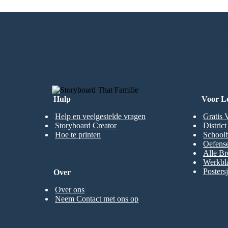
Geen Downloads, Geen
MAAK MIJN EERSTE STORYBOA
Hulp
Voor L
Help en veelgestelde vragen
Gratis 
Storyboard Creator
Distric
Hoe te printen
Schoolb
Oefense
Alle Br
Werkbl
Posters
Over
Over ons
Neem Contact met ons op