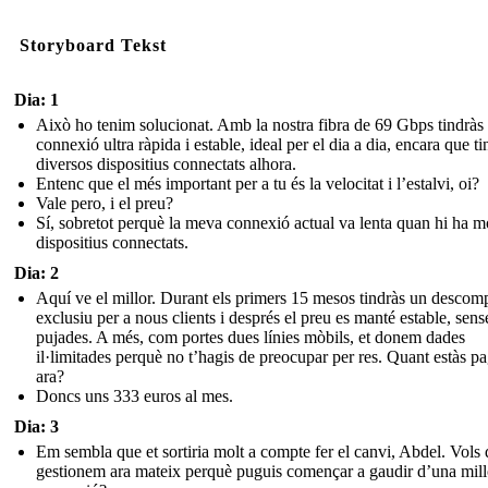
Storyboard Tekst
Dia: 1
Això ho tenim solucionat. Amb la nostra fibra de 69 Gbps tindràs
connexió ultra ràpida i estable, ideal per el dia a dia, encara que ti
diversos dispositius connectats alhora.
Entenc que el més important per a tu és la velocitat i l’estalvi, oi?
Vale pero, i el preu?
Sí, sobretot perquè la meva connexió actual va lenta quan hi ha m
dispositius connectats.
Dia: 2
Aquí ve el millor. Durant els primers 15 mesos tindràs un descom
exclusiu per a nous clients i després el preu es manté estable, sens
pujades. A més, com portes dues línies mòbils, et donem dades
il·limitades perquè no t’hagis de preocupar per res. Quant estàs p
ara?
Doncs uns 333 euros al mes.
Dia: 3
Em sembla que et sortiria molt a compte fer el canvi, Abdel. Vols
gestionem ara mateix perquè puguis començar a gaudir d’una mill