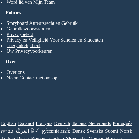
Word lid van Mijn Team
Policies
Storyboard Auteursrecht en Gebruik
Gebruiksvoorwaarden
Privacybeleid
Privacy en Veiligheid Voor Scholen en Studenten
Toegankelijkheid
Uw Privacyvoorkeuren
Over
Over ons
Neem Contact met ons op
English
Español
Français
Deutsch
Italiana
Nederlands
Português
עברית
العَرَبِيَّة
हिन्दी
ру́сский язы́к
Dansk
Svenska
Suomi
Norsk
Türkçe
Polski
Româna
Ceština
Slovenský
Magyar
Hrvatski