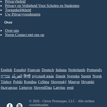
Privacybeleid
Privacy en Veiligheid Voor Scholen en Studenten
Toegankelijkheid
Uw Privacyvoorkeuren
Over
Over ons
Neem Contact met ons op
English
Español
Français
Deutsch
Italiana
Nederlands
Português
עברית
العَرَبِيَّة
हिन्दी
ру́сский язы́к
Dansk
Svenska
Suomi
Norsk
Türkçe
Polski
Româna
Ceština
Slovenský
Magyar
Hrvatski
български
Lietuvos
Slovenščina
Latvijas
eesti
© 2026 - Clever Prototypes, LLC - Alle rechten
voorbehouden.