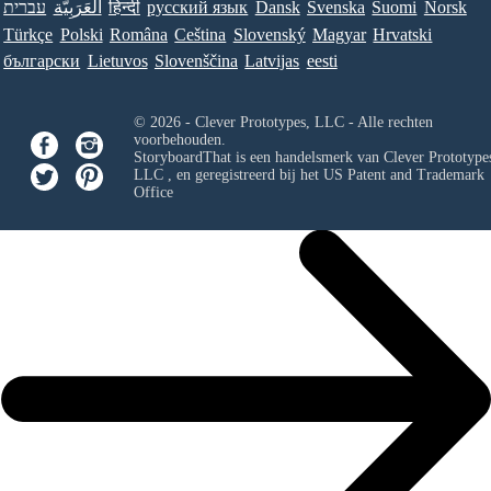
עברית
العَرَبِيَّة
हिन्दी
ру́сский язы́к
Dansk
Svenska
Suomi
Norsk
Türkçe
Polski
Româna
Ceština
Slovenský
Magyar
Hrvatski
български
Lietuvos
Slovenščina
Latvijas
eesti
© 2026 - Clever Prototypes, LLC - Alle rechten
voorbehouden.
StoryboardThat is een handelsmerk van
Clever Prototypes
LLC
, en geregistreerd bij het US Patent and Trademark
Office