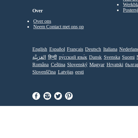
Werkbl
Posters
Over
Over ons
Neem Contact met ons op
English
Español
Français
Deutsch
Italiana
Nederlan
العَرَبِيَّة
हिन्दी
ру́сский язы́к
Dansk
Svenska
Suomi
Româna
Ceština
Slovenský
Magyar
Hrvatski
бълга
Slovenščina
Latvijas
eesti