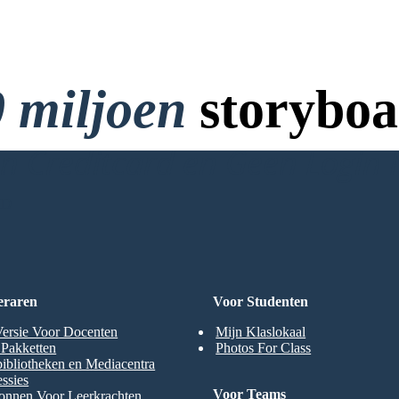
 miljoen
storyboa
 Creditcard en Geen Login 
RD
eraren
Voor Studenten
Versie Voor Docenten
Mijn Klaslokaal
t Pakketten
Photos For Class
ibliotheken en Mediacentra
ssies
Voor Teams
onnen Voor Leerkrachten