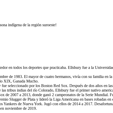
rsona indígena de la región suroeste!
tedor en todos los deportes que practicaba. Ellsbury fue a la Universid
embre de 1983. El mayor de cuatro hermanos, vivía con su familia en l
siglo XIX, Ganada Mucho.
y fue seleccionado por los Boston Red Sox. Después de dos años en las 
 las tribus indias del río Colorado, Ellsbury fue el primer nativo amer
 Sox de 2007 a 2013, donde ganó 2 campeonatos de la Serie Mundial. 
io Slugger de Plata y lideró la Liga Americana en bases robadas en el 
os Yankees de Nueva York. Jugó con ellos de 2014 a 2017. Desafortuna
s en noviembre de 2019.