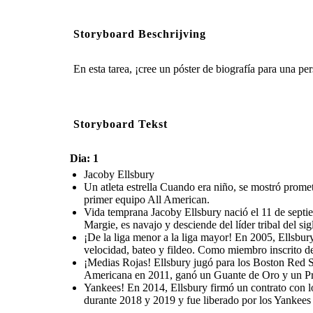
Storyboard Beschrijving
En esta tarea, ¡cree un póster de biografía para una pe
Storyboard Tekst
Dia: 1
Jacoby Ellsbury
Un atleta estrella Cuando era niño, se mostró prome
primer equipo All American.
Vida temprana Jacoby Ellsbury nació el 11 de septi
Margie, es navajo y desciende del líder tribal del 
¡De la liga menor a la liga mayor! En 2005, Ellsbur
velocidad, bateo y fildeo. Como miembro inscrito de
¡Medias Rojas! Ellsbury jugó para los Boston Red
Americana en 2011, ganó un Guante de Oro y un Prem
Yankees! En 2014, Ellsbury firmó un contrato con l
durante 2018 y 2019 y fue liberado por los Yankee