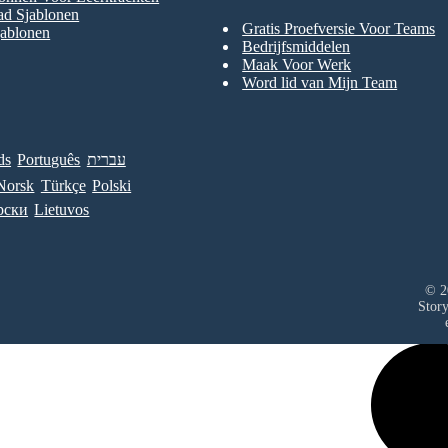
ad Sjablonen
Gratis Proefversie Voor Teams
jablonen
Bedrijfsmiddelen
Maak Voor Werk
Word lid van Mijn Team
ds
Português
עברית
Norsk
Türkçe
Polski
рски
Lietuvos
© 2
Stor