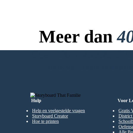
Meer dan
40
Geen Downloads, Geen
MAAK MIJN EERSTE STORYBOA
Hulp
Voor L
Help en veelgestelde vragen
Gratis 
Storyboard Creator
Distric
Hoe te printen
Schoolb
Oefense
Alle Br