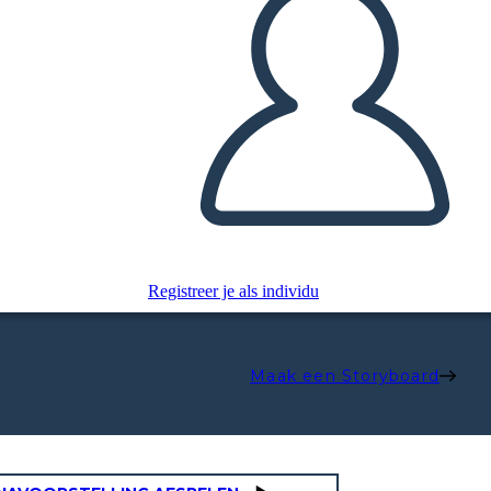
Registreer je als individu
Maak een Storyboard