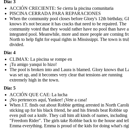
Dia: 3
ACCIÓN CRECIENTE: Se cierra la piscina comunitaria
PISCINA CERRADA PARA REPARACIONES
When the community pool closes before Glory's 12th birthday, G
knows it's not because it has cracks that need to be repaired. The
community voted that they would rather have no pool than have 
integrated pool. Meanwhile, more and more people are coming fr
North to help fight for equal rights in Mississippi. The town is tru
divided.
Dia: 4
CLIMAX: La piscina se rompe en
¡Tu amigo yanqui lo hizo!
The pool is broken into and Laura is blamed. Glory knows that L
was set up, and it becomes very clear that tensions are running
extremely high in the town.
Dia: 5
ACCIÓN QUE CAE: La lucha
¡No perteneces aquí, Yankee! ¡Vete a casa!
When J.T. finds out about Robbie getting arrested in North Caroli
sticking up for his black friend, he and his friends beat Robbie up
even pull out a knife. They call him all kinds of names, including
"Freedom Rider". The girls take Robbie back to the house and tel
Emma everything. Emma is proud of the kids for doing what's rig