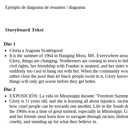
Ejemplo de diagrama de resumen / diagrama
Storyboard Tekst
Dia: 1
Gloria a Augusta Scattergood
It is the summer of 1964 in Hanging Moss, MS. Everywhere aro
Glory, things are changing. Northerners are coming to town to he
civil rights, her friendship with Frankie is strained, and her sister i
suddenly too cool to hang out with her. When the community wo
rather close the pool than let black people swim in it, Glory know
things will only get worse before they get better.
Dia: 2
EXPOSICIÓN: La vida en Mississippi durante "Freedom Summe
Glory is 11 years old, and she is learning all about injustice, racis
how cruel people can be towards one another. Life in the South d
the 1960s was a time of great turmoil, especially in Mississippi. G
and her friends must learn how to navigate through racism, dishon
cruelty, and standing up for what they believe in.