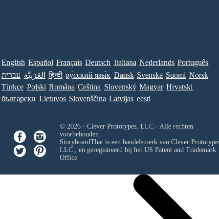
English
Español
Français
Deutsch
Italiana
Nederlands
Português
עברית
العَرَبِيَّة
हिन्दी
ру́сский язы́к
Dansk
Svenska
Suomi
Norsk
Türkçe
Polski
Româna
Ceština
Slovenský
Magyar
Hrvatski
български
Lietuvos
Slovenščina
Latvijas
eesti
© 2026 - Clever Prototypes, LLC - Alle rechten
voorbehouden.
StoryboardThat is een handelsmerk van
Clever Prototypes
LLC
, en geregistreerd bij het US Patent and Trademark
Office