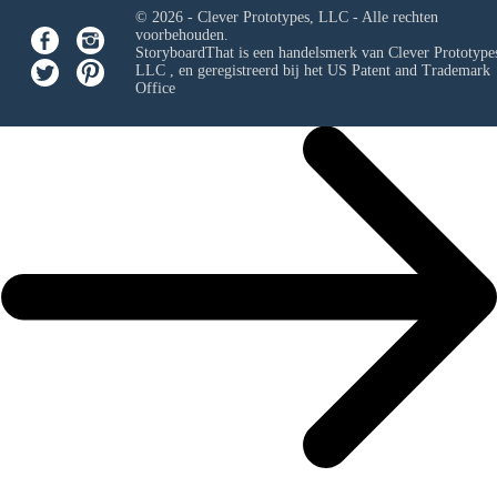
© 2026 - Clever Prototypes, LLC - Alle rechten
voorbehouden.
StoryboardThat is een handelsmerk van
Clever Prototypes
LLC
, en geregistreerd bij het US Patent and Trademark
Office