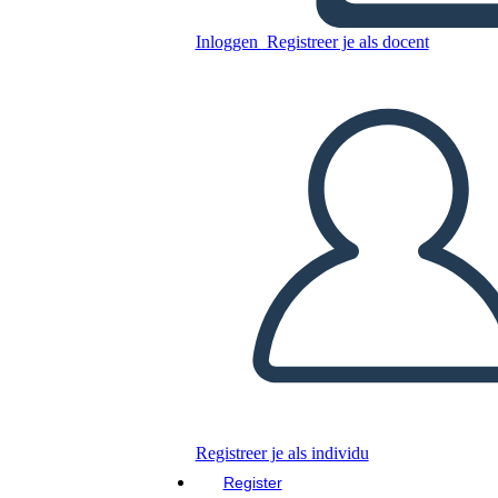
Inloggen
Registreer je als docent
Kopieer dit Storyboard
MAAK EEN STORYBOARD
DIAVOORSTELLING AFSPELEN
LEES MIJ VOOR
Registreer je als individu
Register