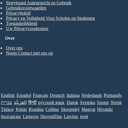
Storyboard Auteursrecht en Gebruik
Gebruiksvoorwaarden
Privacybeleid
Privacy en Veiligheid Voor Scholen en Studenten
Toegankelijkheid
Uw Privacyvoorkeuren
Over
Over ons
Neem Contact met ons op
English
Español
Français
Deutsch
Italiana
Nederlands
Português
עברית
العَرَبِيَّة
हिन्दी
ру́сский язы́к
Dansk
Svenska
Suomi
Norsk
Türkçe
Polski
Româna
Ceština
Slovenský
Magyar
Hrvatski
български
Lietuvos
Slovenščina
Latvijas
eesti