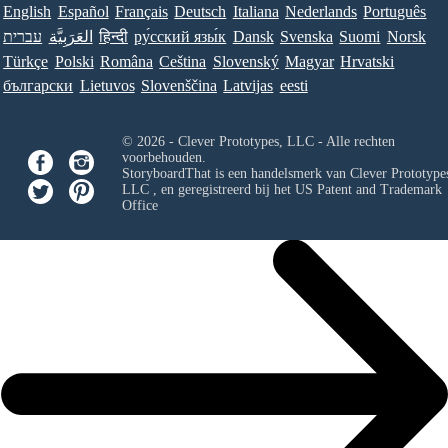
English
Español
Français
Deutsch
Italiana
Nederlands
Português
עברית
العَرَبِيَّة
हिन्दी
ру́сский язы́к
Dansk
Svenska
Suomi
Norsk
Türkçe
Polski
Româna
Ceština
Slovenský
Magyar
Hrvatski
български
Lietuvos
Slovenščina
Latvijas
eesti
© 2026 - Clever Prototypes, LLC - Alle rechten
voorbehouden.
StoryboardThat is een handelsmerk van
Clever Prototypes
LLC
, en geregistreerd bij het US Patent and Trademark
Office