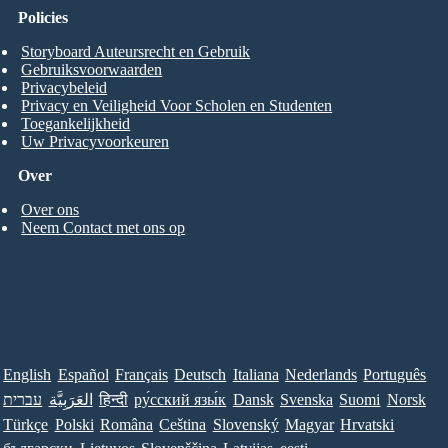
Policies
Storyboard Auteursrecht en Gebruik
Gebruiksvoorwaarden
Privacybeleid
Privacy en Veiligheid Voor Scholen en Studenten
Toegankelijkheid
Uw Privacyvoorkeuren
Over
Over ons
Neem Contact met ons op
English
Español
Français
Deutsch
Italiana
Nederlands
Português
עברית
العَرَبِيَّة
हिन्दी
ру́сский язы́к
Dansk
Svenska
Suomi
Norsk
Türkçe
Polski
Româna
Ceština
Slovenský
Magyar
Hrvatski