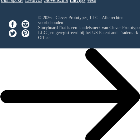
български
Lietuvos
Slovenščina
Latvijas
eesti
© 2026 - Clever Prototypes, LLC - Alle rechten
voorbehouden.
StoryboardThat is een handelsmerk van
Clever Prototypes
LLC
, en geregistreerd bij het US Patent and Trademark
Office