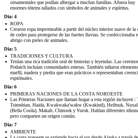
ornamentales que podían albergar a muchas familias. Afuera hay
enormes tótems tallados con símbolos de animales y espíritus.
Dia: 4
ROPA
Crearon ropa impermeable a partir del núcleo interior suave de la 
de cedro para protegerse de las fuertes lluvias. Se confeccionaba 
abrigo con pieles de animales.
Dia: 5
TRADICIONES Y CULTURA
Tenían una rica tradición oral de historias y leyendas. Las ceremo
Potlatch incluían comunidades enteras. También tallaron elemento
marfil, madera y piedra que eran prácticos o representaban creenc
espirituales.
Dia: 6
PRIMERAS NACIONES DE LA COSTA NOROESTE
Las Primeras Naciones que llaman hogar a esta región incluyen : T
Tsimshian, Haida, Kwakwaka'wakw (Kwakiutl), Heiltsuk, Nuxal
(Bella Coola), Makah, Chinook y Yurok. Hablan diferentes idiom
pero comparten un origen común.
Dia: 7
AMBIENTE
La costa noroeste se extiende hacia el sur desde Alaska a través d