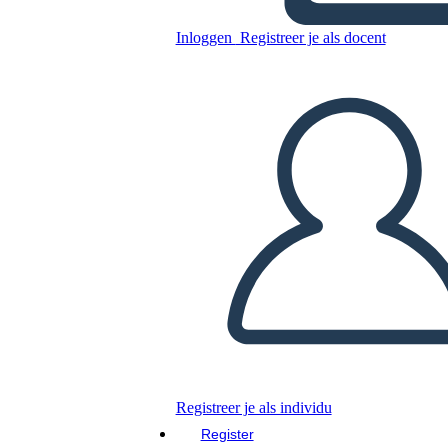
Nativos Americanos de la
Inloggen
Registreer je als docent
Costa Noroeste
Kopieer dit Storyboard
MAAK EEN STORYBOARD
DIAVOORSTELLING AFSPELEN
LEES MIJ VOOR
Registreer je als individu
Register